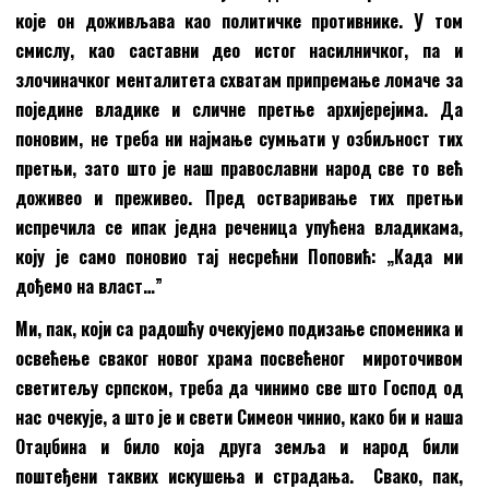
које он доживљава као политичке противнике. У том
смислу, као саставни део истог насилничког, па и
злочиначког менталитета схватам припремање ломаче за
поједине владике и сличн
e
претње архијерејима. Да
поновим, не треба ни најмање сумњати у озбиљност тих
претњи, зато што је наш православни народ све то већ
доживео и преживео. Пред остваривање тих претњи
испречила се ипак једна реченица упућена владикама,
коју је само поновио тај несрећни Поповић: „Када ми
дођемо на власт…”
Ми, пак, који са радошћу очекујемо подизање споменика и
освећење сваког новог храма посвећеног мироточивом
светитељу српском, треба да чинимо све што Господ од
нас очекује, а што је и свети Симеон чинио, како би и наша
Отаџбина и било која друга земља и народ били
поштеђени таквих искушења и страдања. Свако, пак,