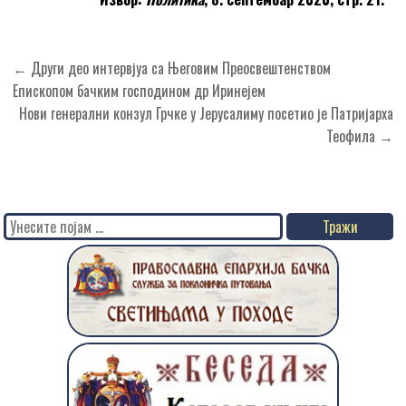
Кретање
← Други део интервјуа са Његовим Преосвештенством
чланка
Епископом бачким господином др Иринејем
Нови генерални конзул Грчке у Јерусалиму посетио је Патријарха
Теофила →
Search
for: