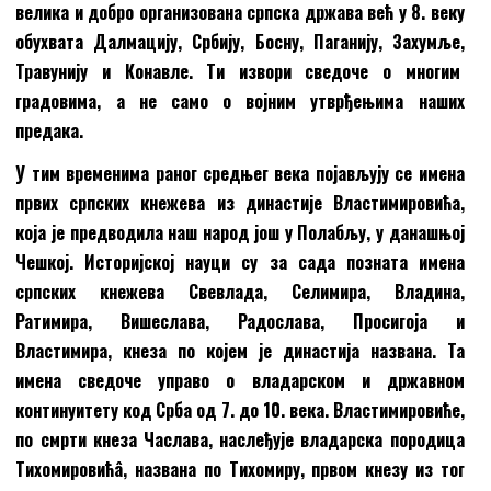
велика и добро организована српска држава већ у 8. веку
обухвата Далмацију, Србију, Босну, Паганију, Захумље,
Травунију и Конавле. Ти извори сведоче о многим
градовима, а не само о војним утврђењима наших
предака.
У тим временима раног средњег века појављују се имена
првих српских кнежева из династије Властимировића,
која је предводила наш народ још у Полабљу, у данашњој
Чешкој. Историјској науци су за сада позната имена
српских кнежева Свевлада, Селимира, Владина,
Ратимира, Вишеслава, Радослава, Просигоја и
Властимира, кнеза по којем је династија названа. Та
имена сведоче управо о владарском и државном
континуитету код Срба од 7. до 10. века. Властимировиће,
по смрти кнеза Часлава, наслеђује владарска породица
Тихомировићâ, названа по Тихомиру, првом кнезу из тог