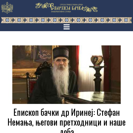
Епископ бачки др Иринеј: Стефан
Немања, његови претходници и наше
доба