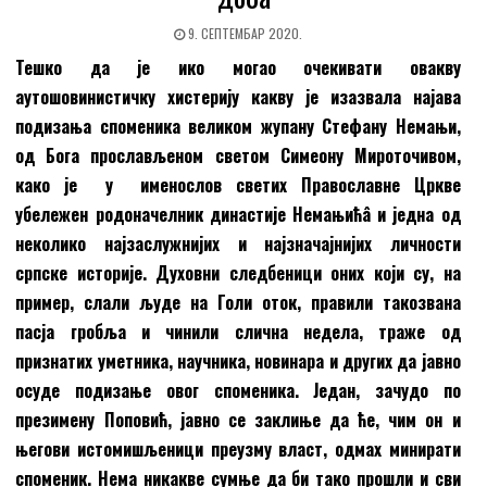
9. СЕПТЕМБАР 2020.
Тешко да је ико могао очекивати овакву
аутошовинистичку хистерију
какву
је изазвала најава
подизања споменика великом жупану Стефану Немањи,
од Бога прослављеном светом Симеону Мироточивом,
како је у именослов светих Православне Цркве
убележен
родоначелник династије Немањићâ и једна од
неколико најзаслужнијих и најзначајнијих личности
српске историје. Духовни следбеници оних који су, на
пример, слали људе на Голи оток, правили такозвана
пасја гробља и чинили слична недела, траже од
признатих уметника, научника, новинара и других да јавно
осуде подизање овог споменика. Један, зачудо по
презимену Поповић,
јавно се заклиње да ће, чим он и
његови истомишљеници преузму власт, одмах минирати
споменик. Нема никакве сумње да би тако прошли и сви