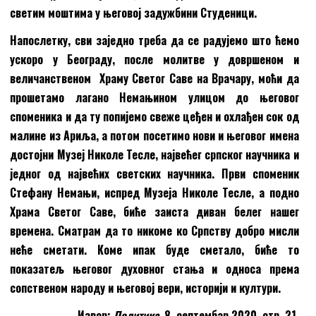
светим моштима у његовој задужбини Студеници.
Напослетку, сви заједно треба да се радујемо што ћемо
ускоро у Београду, после молитве у довршеном и
величанственом Храму Светог Саве на Врачару, моћи да
прошетамо лагано Немањином улицом до његовог
споменика и да ту попијемо свеже цеђен и охлађен сок од
малине из Ариља, а потом посетимо нови и његовог имена
достојни Музеј Николе Тесле, највећег српског научника и
једног од највећих светских научника. Први споменик
Стефану Немањи, испред Музеја Николе Тесле, а подно
Храма Светог Саве, биће заиста диван белег нашег
времена. Сматрам да то никоме ко Српству добро мисли
неће сметати. Коме ипак буде сметало, биће то
показатељ његовог духовног стања и односа према
сопственом народу и његовој вери, историји и култури.
Извор:
Политика
, 8. септембар 2020, стр. 21.