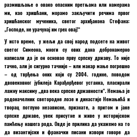
размишљање о овако опасним претњама или намерама
ми, као хришћани, морамо закључити речима првог
хришћанског мученика, светог архиђакона Стефана:
„Господе, не урачунај им грех овај!“
У исто време, у жељи да свој народ подсете на живот
светог Симеона, многи су ових дана добронамерно
написали да је он основао прву српску државу. То није
тачно, али је сигурно тачније – или макар мање погрешно
– од тврђења оних који су 2004. године, поводом
двовековног јубилеја Карађорђевог устанка, пласирали
лажну максиму „два века српске државности“. Немања је
родоначелник светородне лозе и династије Немањићâ и
творац потпуно независне, признате, а притом и јаке
српске државе, увек присутне и живе у историјском
памћењу нашега рода. Овде је прилика да укажемо на то
да византијски и франачки писани извори говоре да