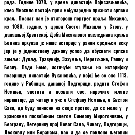
рода. Године 1078, у време династије Војисављевића,
кнез Миахило постаје први међународно признати српски
краљ. Познат нам је ктиторски портрет краља Михаила,
из 1080. године, у цркви Светог Михаила у Стону, у
данашњој Хрватској. Доба Михаиловог наследника краља
Бодина врхунац је наше историје у раном средњем веку
јер је у јединствену државу успео да обухвати српске
земље: Дукљу, Травунију, Захумље, Неретљане, Рашку и
Босну. Овде ћемо, истичући ступање на историјску
позорницу династије Вукановића, у којој ће се око 1113.
године у Рибници, данашој Подгорици, родити Стефан
Немања, застати и позвати све, нарочито младе
нараштаје, да читају и уче о Стефану Немањи, о Светом
Сави, да буду поносни на своје претке, да се моле у у
храмовима посвећеним светом Симеону Мироточивом, у
Београду, Ветернику крај Новог Сада, Чикагу, Подгорици,
Лесковцу или Беранама, као и да се поклоне његовим