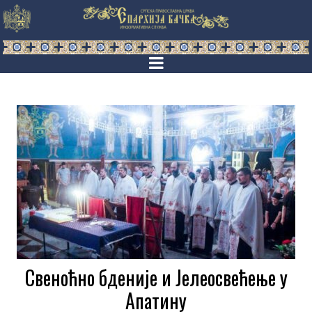
Свеноћно бденије и Јелеосвећење у
Апатину