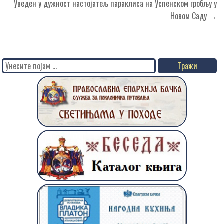
Уведен у дужност настојатељ параклиса на Успенском гробљу у
Новом Саду →
Search
for: