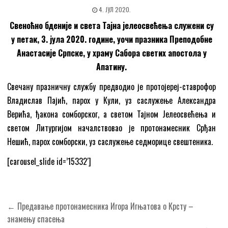
4. ЈУЛ 2020.
Свеноћно бденије и света Тајна јелеосвећења служени су
у петак, 3. јула 2020. године, уочи празника Преподобне
Анастасије Српске, у храму Сабора светих апостола у
Апатину.
Свечану празничну службу предводио је протојереј-ставрофор
Владислав Пајић, парох у Кули, уз саслужење Александра
Верића, ђакона сомборског, а светом Тајном Јелеосвећења и
светом Литургијом началствовао је протонамесник Срђан
Нешић, парох сомборски, уз саслужење седморице свештеника.
[carousel_slide id=’15332′]
Кретање
← Предавање протонамесника Игора Игњатова о Крсту –
чланка
знамењу спасења