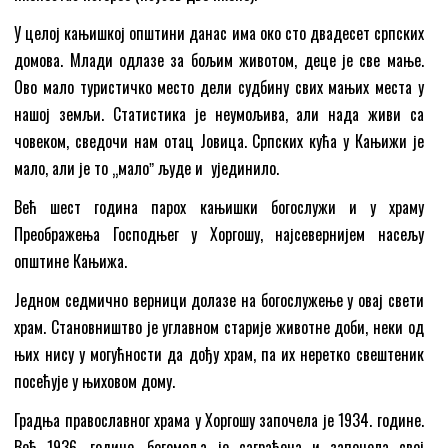
У целој кањишкој општини данас има око сто двадесет српских
домова. Млади одлазе за бољим животом, деце је све мање.
Ово мало туристичко место дели судбину свих мањих места у
нашој земљи. Статистика је неумољива, али нада живи са
човеком, сведочи нам отац Јовица. Српских кућа у Кањижи је
мало, али је то „малоˮ људе и ујединило.
Већ шест година парох кањишки богослужи и у храму
Преображења Господњег у Хоргошу, најсевернијем насељу
општине Кањижа.
Једном седмично верници долазе на богослужење у овај свети
храм. Становништво је углавном старије животне доби, неки од
њих нису у могућности да дођу храм, па их неретко свештеник
посећује у њиховом дому.
Градња православног храма у Хоргошу започела је 1934. године.
Већ 1936. године, богомоља је саграђена и започела свој