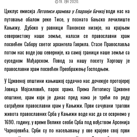
19. ЈУН 2020.
Циклус емисија
Летописи храмова у Епархији бачкој
води нас на
путовање обалом реке Тисе, у познато бањско лечилиште
Кањижу. Дубоко у равници Панонске низије, на крајњем
североистоку наше земље, налази се православни храм
посвећен Сабору светог архангела Гаврила. Стазе Православља
потом нас воде још северније, ка самој граници наше земље са
суседном Мађарском. Повод за нашу посету Хоргошу је
православни храм посвећен Преображењу Господњем.
У Црквеној општини кањишкој срдачно нас дочекује протојереј
Јовица Мојсиловић, парох храма. Према Летопису Црквене
општине, храм који је данас пред нама је трећи по реду
саграђени православни храм у Кањижи. Први сачувани трагови
живота православних Срба у Кањижи воде нас да се осврнемо у
1690. годину, у време Велике сеобе Срба под вођством Арсенија
Чарнојевића. Срби су по насељавању у ове крајеве свој први