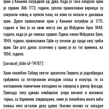
храм у Кањижи саградили од дрва. Када је Тиса набујала храм
је срушен. Већ 1773. године, српски православни верници су
сакупили новац и купили плац на коме се налази и данашњи
храм. Други православни храм у Кањижи изграђен је 1775.
године и био је на овом месту све до Мађарске буне 1848.
године, када је до темеља срушен. Одмах након Мађарска буне,
1849. године, православни Срби су почели да граде свој трећи
храм. Све што данас затичемо у храму је из тог времена, из
1856. године.
[carousel_slide id=’14787′]
Храм посвећен Сабору светог архангела Гаврила је једнобродна
грађевина са петоугаоном апсидом споља и изнутра, те са
наглашеним певничким испадима на северној и јужној фасади.
Припада типу цркава сомборског узора високог и масивног
торња, са барокним завршецима, коме је посвећена много већа
пажња него осталом делу цркве. Његова основа са западне