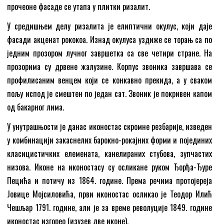
прочеоне фасаде се утапа у плитки ризалит.
У средишњем делу ризалита је елиптични окулус, који даје
фасади акценат рококоа. Изнад окулуса уздиже се торањ са по
једним прозором лучног завршетка са све четири стране. На
прозорима су дрвене жалузине. Корпус звоника завршава се
профилисаним венцем који се конкавно прекида, а у сваком
пољу испод је смештен по један сат. Звоник је покривен капом
од бакарног лима.
У унутрашњости је данас иконостас скромне резбарије, изведен
у комбинацији закаснелих барокно-рокајних форми и појединих
класицистичких елемената, канелираних стубова, зупчастих
низова. Иконе на иконостасу су осликане руком Ђорђа-Ђуре
Пецића и потичу из 1864. године. Према речима протојереја
Јовице Мојсиловића, први иконостас осликао је Теодор Илић
Чешљар 1791. године, али је за време револуције 1849. године
иконостас изгорео (изузев две иконе).