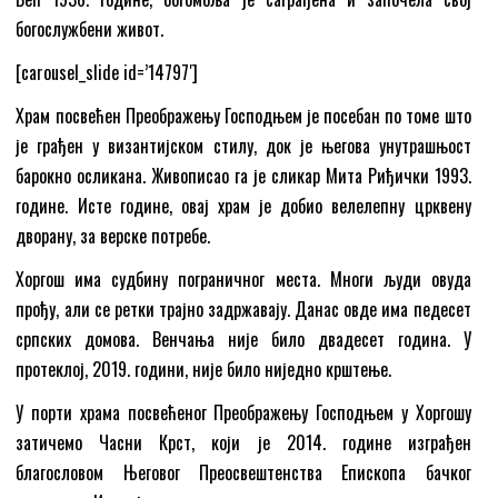
богослужбени живот.
[carousel_slide id=’14797′]
Храм посвећен Преображењу Господњем је посебан по томе што
је грађен у византијском стилу, док је његова унутрашњост
барокно осликана. Живописао га је сликар Мита Риђички 1993.
године. Исте године, овај храм је добио велелепну црквену
дворану, за верске потребе.
Хоргош има судбину пограничног места. Многи људи овуда
прођу, али се ретки трајно задржавају. Данас овде има педесет
српских домова. Венчања није било двадесет година. У
протеклој, 2019. години, није било ниједно крштење.
У порти храма посвећеног Преображењу Господњем у Хоргошу
затичемо Часни Крст, који је 2014. године изграђен
благословом Његовог Преосвештенства Епископа бачког