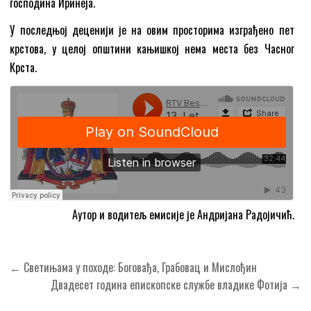
господина Иринеја.
У последњој деценији је на овим просторима изграђено пет
крстова, у целој општини кањишкој нема места без Часног
Крста.
Аутор и водитељ емисије је Андријана Радојичић.
Кретање
← Светињама у походе: Боговађа, Грабовац и Мислођин
чланка
Двадесет година епископске службе владике Фотија →