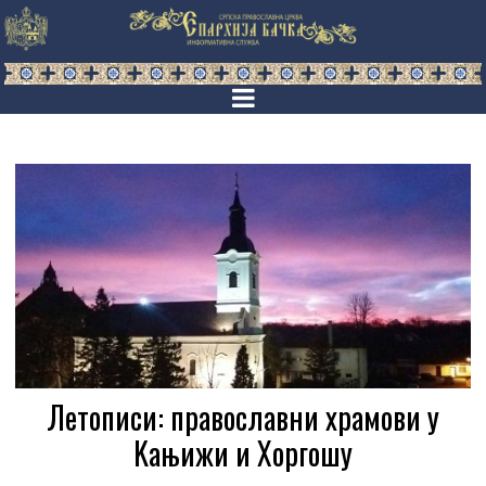
Летописи: православни храмови у
Kaњижи и Хоргошу