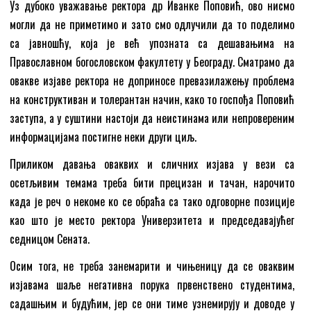
Уз дубоко уважавање ректора др Иванке Поповић, ово нисмо
могли да не приметимо и зато смо одлучили да то поделимо
са јавношћу, која је већ упозната са дешавањима на
Православном богословском факултету у Београду. Сматрамо да
овакве изјаве ректора не доприносе превазилажењу проблема
на конструктиван и толерантан начин, како то госпођа Поповић
заступа, а у суштини настоји да неистинама или непровереним
информацијама постигне неки други циљ.
Приликом давања оваквих и сличних изјава у вези са
осетљивим темама треба бити прецизан и тачан, нарочито
када је реч о некоме ко се обраћа са тако одговорне позиције
као што је место ректора Универзитета и председавајућег
седницом Сената.
Осим тога, не треба занемарити и чињеницу да се оваквим
изјавама шаље негативна порука првенствено студентима,
садашњим и будућим, јер се они тиме узнемирују и доводе у