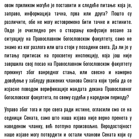
овом приликом могуће је поставити и следеће питање: која је,
заправо, информација тачна, прва или друга? Пошто су
различите, обе не могу истовремено бити тачне и истините.
Овде је очигледно реч о стварању конфузије везане за
ситуацију на Православном богословском факултету, само не
знамо из ког разлога или шта стоји у позадини свега. Да ли је у
питању притисак на просветну инспекцију, која још није
завршила свој посао на Православном богословском факултету
прекинут због ванредног стања, или свесно и намерно
довођење у заблуду уважених чланова Сената који треба да се
изјасне поводом верификације мандата декана Православног
богословског факултета, по свему судећи у наредном периоду?
Управо због тога и пре свега ради истине, огласили смо се на
седници Сената, само што наша изјава није верно пренета у
наведеном чланку, већ потпуно произвољно. Веродостојност
наше изјаве могу потврдити и остали чланови Сената који су