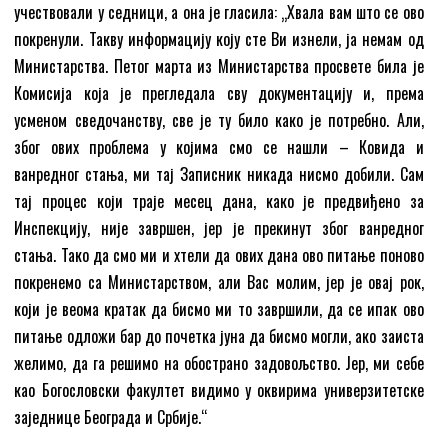
учествовали у седници, а она је гласила: „Хвала вам што се ово
покренули. Такву информацију коју сте Ви изнели, ја немам од
Министарства. Петог марта из Министарства просвете била је
Комисија која је прегледала сву документацију и, према
усменом сведочанству, све је ту било како је потребно. Али,
због ових проблема у којима смо се нашли – Ковида и
ванредног стања, ми тај Записник никада нисмо добили. Сам
тај процес који траје месец дана, како је предвиђено за
Инспекцију, није завршен, јер је прекинут због ванредног
стања. Тако да смо ми и хтели да ових дана ово питање поново
покренемо са Министарством, али Вас молим, јер је овај рок,
који је веома кратак да бисмо ми то завршили, да се ипак ово
питање одложи бар до почетка јуна да бисмо могли, ако заиста
желимо, да га решимо на обострано задовољство. Јер, ми себе
као Богословски факултет видимо у оквирима универзитетске
заједнице Београда и Србије.“