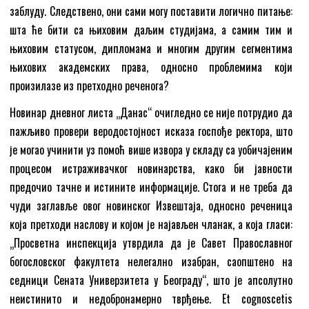
заблуду. Следствено, они сами могу поставити логично питање:
шта ће бити са њиховим даљим студијама, а самим тим и
њиховим статусом, дипломама и многим другим сегментима
њихових академских права, односно проблемима који
произилазе из претходно реченога?
Новинар дневног листа „Данас“ очигледно се није потрудио да
пажљиво провери веродостојност исказа госпође ректора, што
је могао учинити уз помоћ више извора у складу са уобичајеним
процесом истраживачког новинарства, како би јавности
предочио тачне и истините информације. Стога и не треба да
чуди заглавље овог новинског Извештаја, односно реченица
која претходи наслову и којом је најављен чланак, а која гласи:
„Просветна инспекција утврдила да је Савет Православног
богословског факултета нелегално изабран, саопштено на
седници Сената Универзитета у Београду“, што је апсолутно
неистинито и недобронамерно тврђење. Et cognoscetis