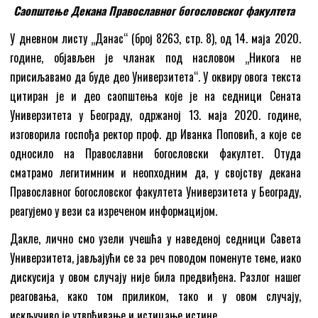
Саопштење Декана Православног богословског факултета
У дневном листу „Данас“ (број 8263, стр. 8), од 14. маја 2020.
године, објављен је чланак под насловом „Никога не
присиљавамо да буде део Универзитета“. У оквиру овога текста
цитиран је и део саопштења које је на седници Сената
Универзитета у Београду, одржаној 13. маја 2020. године,
изговорила госпођа ректор проф. др Иванка Поповић, а које се
односило на Православни богословски факултет. Отуда
сматрамо легитимним и неопходним да, у својству декана
Православног богословског факултета Универзитета у Београду,
реагујемо у вези са изреченом информацијом.
Дакле, лично смо узели учешћа у наведеној седници Савета
Универзитета, јављајући се за реч поводом поменуте теме, иако
дискусија у овом случају није била предвиђена. Разлог нашег
реаговања, како том приликом, тако и у овом случају,
искључиво је утврђивање и истицање истине.