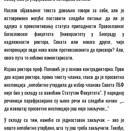
Наслов објављеног текста довољно говори за себе, али је
истовремено могуће поставити следеће питање: да ли је
одлука о преиспитивању статуса припадности Православног
богословског факултета Универзитету у Београду у
надлежности ректора, Сената или некога другог, чије
ингеренције овде неко жели противзаконито да присвоји? Али,
овога пута то нећемо коментарисати.
Изјава ректора проф. Поповић је у основи контрадикторна. Први
део изјаве ректора, према тексту чланка, гласи да је просветна
инспекција „непобитно утврдила да избор чланова Савета ПБФ
није био у складу са важећим Статутом Факултета“. У наредној
реченици парафразиране су њене речи на следећи начин: „…
да извештај просветне инспекције још није закључен…“
У складу са тим, намеће се једноставан закључак – ако је
нешто непобитно утврђено, шта ту још треба закључити. Такође,