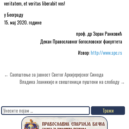
veritatem, et veritas liberabit vos!
у Београду
15. мај 2020. године
проф. др Зоран Ранковић
Декан Православног богословског факултета
Извор:
http://www.spc.rs
Кретање
← Саопштење за јавност Светог Архијерејског Синода
чланка
Владика Јоаникије и свештеници пуштени на слободу →
Search
for: