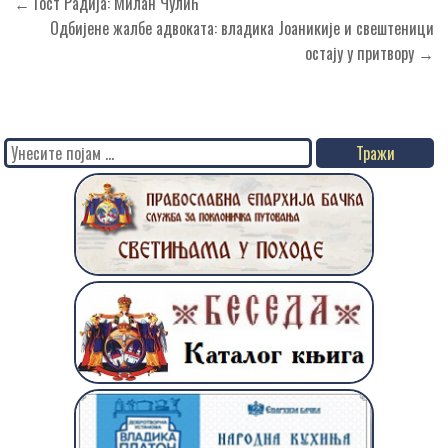
Кретање
← Гост Радија: Милан Чулић
чланка
Одбијене жалбе адвоката: владика Јоаникије и свештеници
остају у притвору →
Search
for: