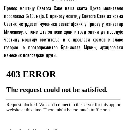
Пренос моштију Светога Саве наша света Црква молитвено
прославља 6/19. маја. О преносу моштију Светога Саве из храма
Светих четрдесет мученика севастијских у Трнову у манастир
Милешеву, о томе шта за неки храм и град значи да поседује
честицу моштију светитеља, и о прослави храмовне славе
говорио је протопрезвитер Бранислав Мркић, архијерејски
намесник новосадски други.