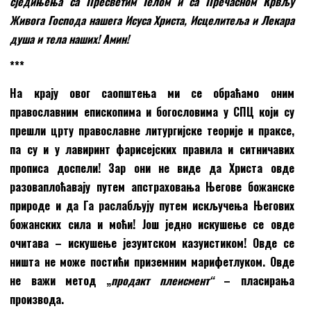
сједињења са Пресветим Телом и са Пречасном Крвљу
Живога Господа нашега Исуса Христа, Исцелитеља и Лекара
душа и тела наших! Амин!
***
На крају овог саопштења ми се обраћамо оним
православним епископима и богословима у СПЦ који су
прешли црту православне литургијске теорије и праксе,
па су и у лавиринт фарисејских правила и ситничавих
прописа доспели! Зар они не виде да Христа овде
разоваплоћавају путем апстраховања Његове
б
ожанске
природе и да Га раслабљују путем искључења Његових
божанских сила и моћи! Још једно искушење се овде
очитава – искушење језуитском казуистиком! Овде се
ништа не може постићи приземним марифетлуком. Овде
не важи метод „
продакт плеисмент
“
– пласирања
производа.