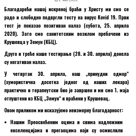
Благодарећи нашој искреној браћи у Христу ми смо се
радо и слободно подвргли тесту на вирус Kovid 19. Први
тест је показао позитиван налаз (субота
,
25.
а
прила
2020). Зато смо санитетским возилом пребачени из
Крушевца у Земун (КБЦ).
Друго и треће наше тестирање (28. и 30.
а
прила) донел
а
су негативан налаз.
У четвртак 30.
а
прила, наш „принудни одмор“
(хумористична досетка једног од наших лекара)
практично и терапеутски био је завршен и ми смо 1.
м
аја
отпуштени из КБЦ „Земун“ и враћени у Крушевац.
Овом приликом ми исказујемо неизмерну благодарност:
Нашим Преосвећеним оцима и свима
н
адлежним
екселенцијама и прегаоцима који су осмислили