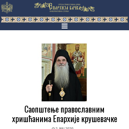
Саопштење православним
хришћанима Епархије крушевачке
2. МАЈ 2020.