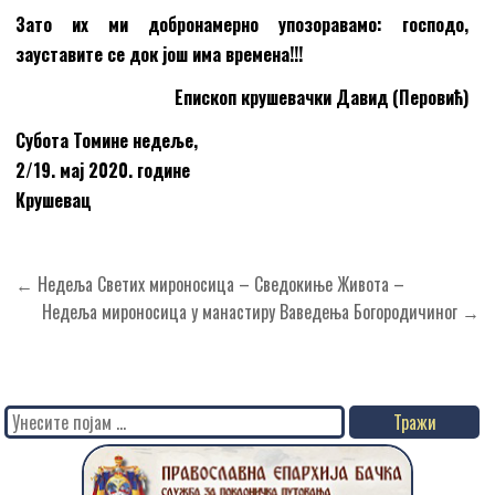
Зато их ми добронамерно упозоравамо: господо,
зауставите се док још има времена!!!
Епископ крушевачки Давид (Перовић)
Субота Томине недеље,
2/19. мај 2020. године
Крушевац
Кретање
← Недеља Светих мироносица – Сведокиње Живота –
чланка
Недеља мироносица у манастиру Ваведења Богородичиног →
Search
for: