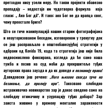
претходно нису узели меру. Но такви пројекти обавезно
пропадају – недостаје им чудотворна формула која
гласи: „ Ако Бог дâ“. И тако:
а
ко Бог не да врапца свог,
чему преостале бриге?
Што се тиче манипулацијâ нашим старим фотографијама
и неауторизованом беседом, изговореном у тренутку док
се још расправљало о општеобавезујућој стратегији у
одбрани од Kovida 19
,
када та стратегија још није била
недвосмислено фиксирана, изгледа да ће само наша
тужба и позив на суд моћи да прекршитеље туђих
ауторских права заузда и да их доведе
к
познанију права!
Давидовски још речено:
„
Ноге њихове свагда трче на
безакоње, да пролију крв“.
Такозвано слободно
истраживачко новинарство зар је данас сведено само на
слободну отимачину и узурпацију туђих добара? За
р
за
иста живимо у времену менталне заражености