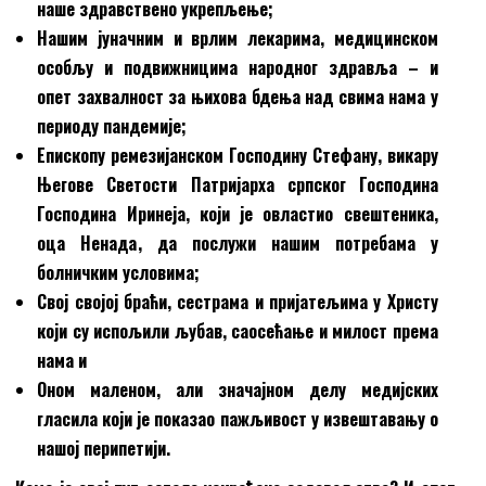
наше здравствено укрепљење
;
Нашим јуначним и врлим лекарима, медицинском
особљу и подвижницима народног здравља
–
и
опет захвалност за њихова бдења над свима нама у
периоду пандемије
;
Епископу ремезијанском Господину Стефану,
в
икару
Његове Светости Патријарха
с
рпског Господина
Господина Иринеја, који је овластио свештеника,
оца Ненада
,
да послужи нашим потребама у
болничким условима
;
Свој својој браћи, сестрама и пријатељима у Христу
који су испољили љубав, саосећање и милост према
нама
и
Оном маленом, али значајном делу медијских
гласила који је показао пажљивост у извештавању о
нашој перипетији.