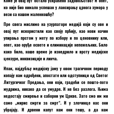
Коме је овај
пут остало ускраћено задовољство? И опет,
ко није
био
нимало успешан у лансирању црнога хумора у
вези са нашом маленкошћу?
Пре свега мислимо на узурпаторе медијâ који су ове и
овај
пут искористили као своју прћију, као нови начин
упирања прстом у мету по избору и по ценовнику или
,
опет
,
као оруђе освете и елиминације непожељних. Било
како било, наше време је изнедрило и врсту медијске
цензуре, инквизиције и линча.
Ипак, најдубљу медијску јаму у овом трагичном периоду
копају нам одрођени, апостате или одступници од Светог
Литургичког Предања
,
они који
,
градећи се пошто-пото
мудрим
а
, никако да се умудре. И не без разлога. Њима
недостају смирење и саборни ум Цркве. Зато смо им ми
само „мирис смрти за смрт“. И у злочинце нас они
убрајају. И дрвени капут нам они тешу, а да нам