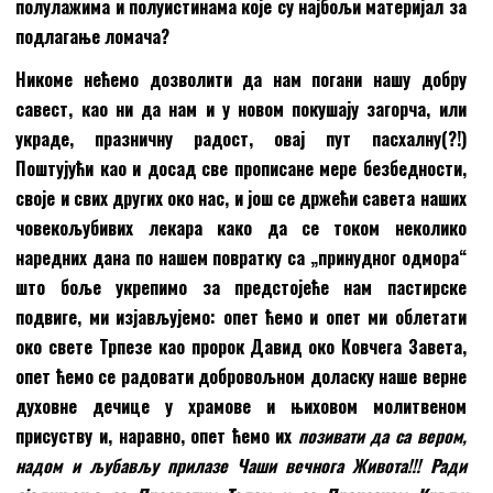
полулажима и полуистинама које су најбољи материјал за
подлагање ломача?
Никоме нећемо дозволити да нам погани нашу добру
савест, као ни да нам и у новом покушају загорча, или
украде
,
празничну радост, овај
пут пасхалну(?!)
Поштујући као и досад све прописане мере безбедности,
своје и свих других око нас, и још се држећи савета наших
човекољубивих лекара како да се током неколико
наредних дана по нашем повратку са „принудног одмора“
што боље укрепимо за предстојеће нам пастирске
подвиге, ми изјављујемо:
о
пет ћемо и опет ми облетати
око
с
вете Трпезе као пророк Давид око Ковчега Завета,
опет ћемо се радовати добровољном доласку наше верне
духовне дечице у храмове и њиховом молитвеном
присуству и
,
наравно, опет ћемо их
позивати да са вером,
надом и љубављу прилазе Чаши вечнога Живота!!! Ради