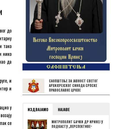
и
вог до
итарну
и тако
и нико
нао да
руге, и
САОПШТЕЊЕ ЗА ЈАВНОСТ СВЕТОГ
АРХИЈЕРЕЈСКОГ СИНОДА СРПСКЕ
онтер и
ПРАВОСЛАВНЕ ЦРКВЕ
бацио у
ИЗДВАЈАМО
НАЈАВЕ
 возају
ипак се
МИТРОПОЛИТ БАЧКИ ДР ИРИНЕЈ У
ПОДКАСТУ „ПЕРСПЕКТИВЕˮ