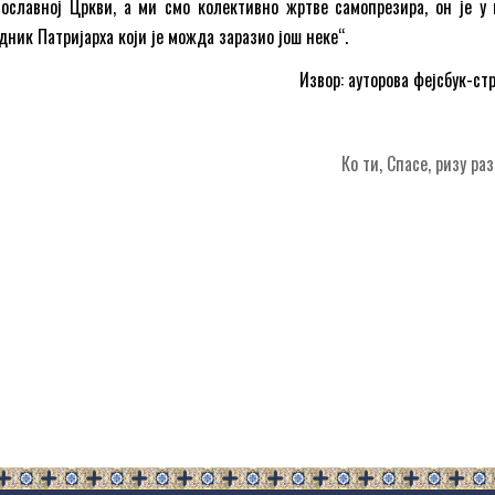
вославној Цркви, а ми смо колективно жртве самопрезира, он је у
ник Патријарха који је можда заразио још неке“.
Извор: ауторова фејсбук-ст
Ко ти, Спасе, ризу р