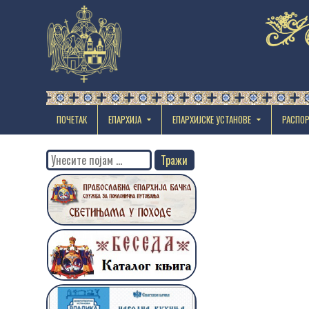
ПОЧЕТАК
ЕПАРХИЈА
EПАРХИЈСКЕ УСТАНОВЕ
РАСПО
Search
for: