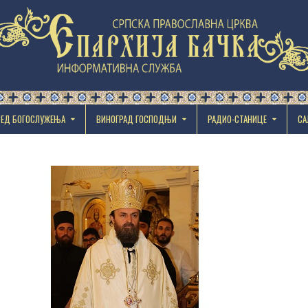
РЕД БОГОСЛУЖЕЊА
ВИНОГРАД ГОСПОДЊИ
РАДИО-СТАНИЦЕ
СА