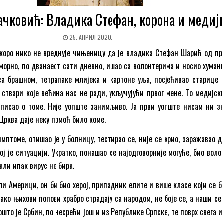
ачковић: Владика Стефан, корона и медиј
25. АПРИЛ 2020.
коро нико не вреднује чињеницу да је владика Стефан Шарић од пр
морно, по дванаест сати дневно, ишао са волонтерима и носио хуман
са брашном, тетрапаке млијека и картоне уља, посјећивао старице 
ствари које већина нас не ради, укључујући првог мене. То медијск
 писао о томе. Није уопште занимљиво. Ја први уопште нисам ни з
Црква даје неку помоћ било коме.
мптоме, отишао је у болницу, тестирао се, није се крио, заражавао д
ој је ситуацији. Украткo, понашао се најодговорније могуће, био вол
али ипак вирус не бира.
ли Америци, он би био херој, припадник елите и више класе који се 
како њихови попови храбро страдају са народом, не боје се, а наши се
ошто је Србин, по несрећи још и из Републике Српске, те поврх свега 