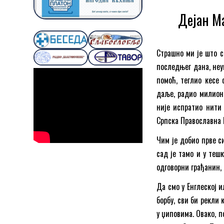
Дејан М
Страшно ми је што с
последњег дана, неу
помоћ, теглио кесе 
даље, радио милион 
није испратио нити
Српска Православна 
Чим је добио прве си
сад је тамо и у тешк
одговорни грађанин, 
Да смо у Енглеској и
борбу, сви би рекли 
у џиповима. Овако, п