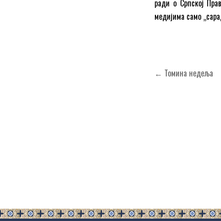
ради о Српској Пра
медијима само „сарад
Кретање
← Томина недеља
чланка