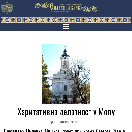
Харитативна делатност у Молу
23. АПРИЛ 2020.
Презвитер Милорад Мишков, парох при храму Светога Саве у