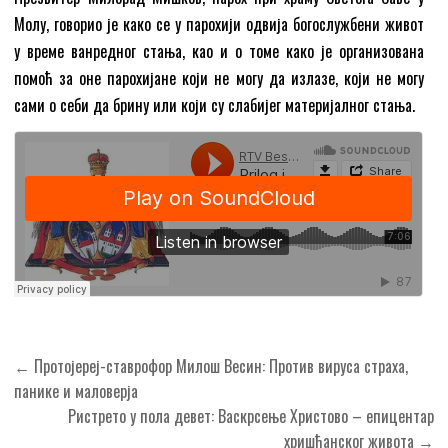
Молу, говорио је како се у парохији одвија богослужбени живот
у време ванредног стања, као и о томе како је организована
помоћ за оне парохијане који не могу да излазе, који не могу
сами о себи да брину или који су слабијег материјалног стања.
Кретање
← Протојереј-ставрофор Милош Весин: Против вируса страха,
чланка
панике и маловерја
Ристрето у пола девет: Васкрсење Христово – епицентар
хришћанског живота →