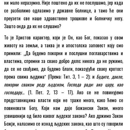
ни мало неразумно. Није поштено да их не послушамо, јер када
се разболимо одлазимо у државне болнице, а тамо ће они
преузети све наше здравствене трошкове и болничку негу.
Зашто онда да их не слушамо?
То је Христов карактер, који је Он, као Бог, показао у свом
животу на земљи, а таква је и апостолска заповест коју смо
примили: „Да будемо покорни и послушни поглаварствима и
властима, спремни за свако добро дело; никога да не ружимо,
да се не свађамо, да будемо благи, показујући сваку кротост
према свима људимаˮ (Према: Тит. 3, 1 – 2); и
Будите, дакле,
покорни сваком реду људском, Господа ради: ако цару, као
господару
… (1. Пет. 2, 13 – 17). Ако се не повинујемо
представницима власти који не траже много, како ћемо се
повиновати Богу, Који нам даје божански Закон, много
узвишенији од било каквог људског закона? Ако држимо Закон
Божји, налазимо се изнад људских закона, као што су говорили