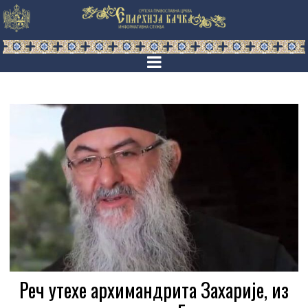
Реч утехе архимандрита Захарије, из