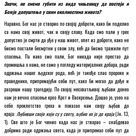
Значи, не смемо губити из вида чињеницу да постоји и
Божје допуштење у свим околностима живота?
Наравно. Бог нас је створио по својој доброти, како би поделио
са нама свој живот, чак и своју славу. Када смо пали у грех
допустио је смрти да уђе у наш живот, опет из доброте, како не
бисмо постали бесмртни у свом злу, већ да бисмо тражили пут
спасења. Па иако смо пали, Бог никада није престао да
промишља о нама, не само у погледу материјалних добара, ради
одржања нашег људског рода, већ је такође слао пророке и
праведнике, припремајући себи пут, како би могао да дође и
разреши нашу трагедију. По својој несхватљивој љубави донео
нам је вечно спасење кроз Крст и Васкрсење. Дошао је, узео на
себе проклетство греха и показао нам своју љубав до
краја:
Љубивши своје који су у свету, љубио их је до краја
(Јн. 13,
1). Све што је Бог чинио када нас је стварао – снабдевао
добрима ради одржања света, када је припремао себи пут да