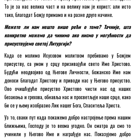
То је за нас велика част и на велику нам је корист; али исто
тако, благодат Божју примамо и на разне друге начине.
Можете ли нам нешто више рећи о томе? Тачније, шта
конкретно можемо да чинимо ако нисмо у могућности да
присуствујемо
с
ветој Литургији?
Када се молимо Исусовом молитвом пребивамо у Божјем
присуству, са умом у срцу призивајући свето Име Христово.
Будући неодвојиво од Његове Личности, божанско Име нам
доноси благодат Христову и приводи нас у Његово присуство.
Ово очишћујуће присуство Христово чисти нас од наших
безакоња и грехова, обнавља нас и просветљује наше срце, како
би се у њему изобразио Лик нашег Бога, Спаситеља Христа.
Уз то, сваки пут када покажемо добро настројење према нашим
ближњима, Господу је то веома угодно. Он сматра да смо то
учинили у Његово Име и награђује нас. Показујемо добро