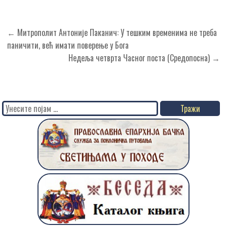
Кретање
← Митрополит Антоније Паканич: У тешким временима не треба
чланка
паничити, већ имати поверење у Бога
Недеља четврта Часног поста (Средопосна) →
Search
for: