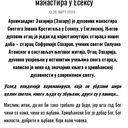
манастира у Есексу
28. МАРТ 2020.
Архимандрит Захарија (Захару) је духовник манастира
Светога Јована Крститеља у Есексу, у Енглеској. Његов
духовни отац је један од најистакнутијих стараца нашег
доба – старац Софроније Сахаров, ученик светог Силуана
Атонског и састављач његовог житија. Отац Захарија,
духовно укорењен у истинитим учењима свога старца,
написао је неке од значајних књига о хришћанској
духовности у савременом свету.
Услед епидемије коронавируса, која се убрзано шири
целим светом, многи људи су збуњени, други су у паници…
Мислим, ипак, да не би тако требало да буде, јер шта год Бог
чини са нама, чини из љубави. Хришћански Бог је добар Бог, Бог
милости, доброте и љубави, Који воли човека.