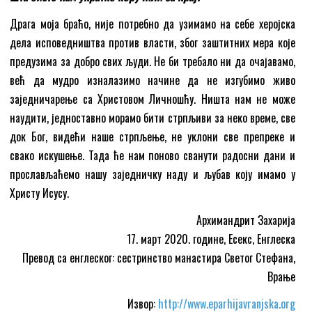
Драга моја браћо, није потребно да узимамо на себе херојска
дела исповедништва против власти, због заштитних мера које
предузима за добро свих људи. Не би требало ни да очајавамо,
већ да мудро изналазимо начине да не изгубимо живо
заједничарење са Христовом Личношћу. Ништа нам не може
наудити, једноставно морамо бити стрпљиви за неко време, све
док Бог, видећи наше стрпљење, не уклони све препреке и
свако искушење. Тада ће нам поново сванути радосни дани и
прослављаћемо нашу заједничку наду и љубав коју имамо у
Христу Исусу.
Архимандрит Захарија
17. март 2020. године, Есекс, Енглеска
Превод са енглеског: сестринство манастира Светог Стефана,
Врање
Извор:
http://www.eparhijavranjska.org