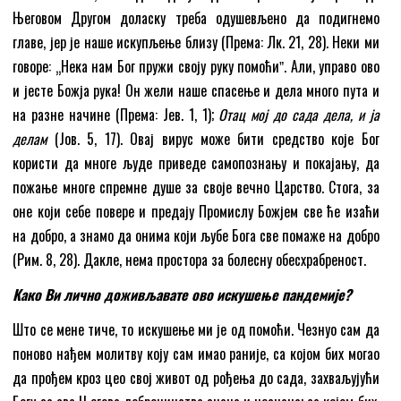
Његовом Другом доласку треба одушевљено да подигнемо
главе, јер је наше искупљење близу (Према: Лк. 21, 28). Неки ми
говоре: „Нека нам Бог пружи своју руку помоћиˮ. Али, управо ово
и јесте Божја рука! Он жели наше спасење и дела много пута и
на разне начине (Према: Јев. 1, 1);
Отац мој до сада дела, и ја
делам
(Јов. 5, 17). Овај вирус може бити средство које Бог
користи да многе људе приведе самопознању и покајању, да
пожање многе спремне душе за своје вечно Царство. Стога, за
оне који себе повере и предају Промислу Божјем све ће изаћи
на добро, а знамо да онима који љубе Бога све помаже на добро
(Рим. 8, 28). Дакле, нема простора за болесну обесхрабреност.
Како Ви лично доживљавате ово искушење пандемије?
Што се мене тиче, тo искушење ми је од помоћи. Чезнуо сам да
поново нађем молитву коју сам имао раније, са којом бих могао
да прођем кроз цео свој живот од рођења до сада, захваљујући