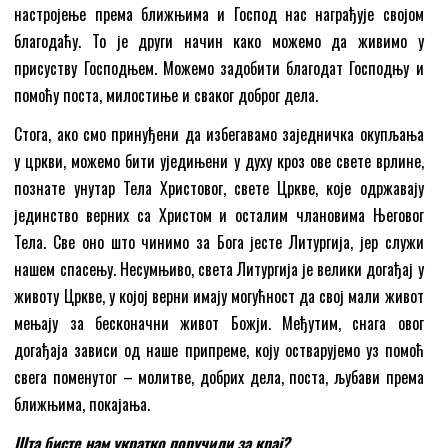
настројење према ближњима и Господ нас награђује својом
благодаћу. То је други начин како можемо да живимо у
присуству Господњем. Можемо задобити благодат Господњу и
помоћу поста, милостиње и сваког доброг дела.
Стога, ако смо принуђени да избегавамо заједничка окупљања
у цркви, можемо бити уједињени у духу кроз ове свете врлине,
познате унутар Тела Христовог, свете Цркве, које одржавају
јединство верних са Христом и осталим члановима Његовог
Тела. Све оно што чинимо за Бога јесте Литургија, јер служи
нашем спасењу. Несумњиво, света Литургија је велики догађај у
животу Цркве, у којој верни имају могућност да свој мали живот
мењају за бесконачни живот Божји. Међутим, снага овог
догађаја зависи од наше припреме, коју остварујемо уз помоћ
свега поменутог – молитве, добрих дела, поста, љубави према
ближњима, покајања.
Шта бисте нам укратко поручили за крај?