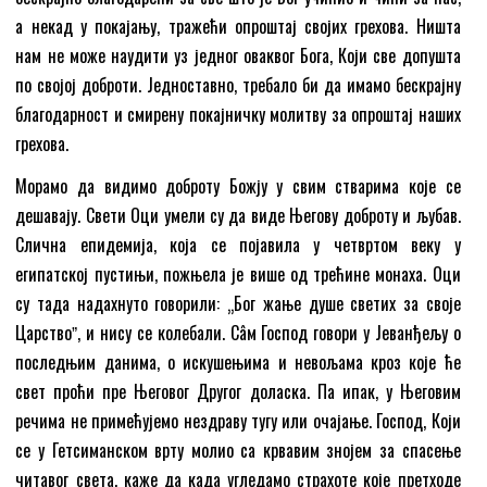
а некад у покајању, тражећи опроштај својих грехова. Ништа
нам не може наудити уз једног оваквог Бога, Који све допушта
по својој доброти. Једноставно, требало би да имамо бескрајну
благодарност и смирену покајничку молитву за опроштај наших
грехова.
Морамо да видимо доброту Божју у свим стварима које се
дешавају. Свети Оци умели су да виде Његову доброту и љубав.
Слична епидемија, која се појавила у четвртом веку у
египатској пустињи, пожњела је више од трећине монаха. Оци
су тада надахнуто говорили: „Бог жање душе светих за своје
Царствоˮ, и нису се колебали. Сâм Господ говори у Јеванђељу о
последњим данима, о искушењима и невољама кроз које ће
свет проћи пре Његовог Другог доласка. Па ипак, у Његовим
речима не примећујемо нездраву тугу или очајање. Господ, Који
се у Гетсиманском врту молио са крвавим знојем за спасење
читавог света, каже да када угледамо страхоте које претходе