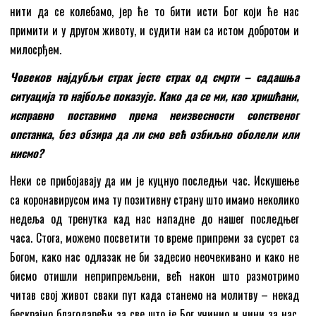
нити да се колебамо, јер ће то бити исти Бог који ће нас
примити и у другом животу, и судити нам са истом добротом и
милосрђем.
Човеков најдубљи страх јесте страх од смрти – садашња
ситуација то најбоље показује. Како да се ми, као хришћани,
исправно поставимо према неизвесности сопственог
опстанка, без обзира да ли смо већ озбиљно оболели или
нисмо?
Неки се прибојавају да им је куцнуо последњи час. Искушење
са коронавирусом има ту позитивну страну што имамо неколико
недеља од тренутка кад нас нападне до нашег последњег
часа. Стога, можемо посветити то време припреми за сусрет са
Богом, како нас одлазак не би задесио неочекивано и како не
бисмо отишли неприпремљени, већ након што размотримо
читав свој живот сваки пут када станемо на молитву – некад
бескрајно благодарећи за све што је Бог учинио и чини за нас,