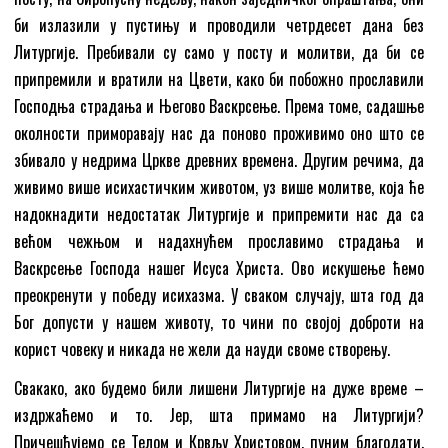
би излазили у пустињу и проводили четрдесет дана без
Литургије. Пребивали су само у посту и молитви, да би се
припремили и вратили на Цвети, како би побожно прославили
Господња страдања и Његово Васкрсење. Према томе, садашње
околности приморавају нас да поново проживимо оно што се
збивало у недрима Цркве древних времена. Другим речима, да
живимо више исихастичким животом, уз више молитве, која ће
надокнадити недостатак Литургије и припремити нас да са
већом чежњом и надахнућем прославимо страдања и
Васкрсење Господа нашег Исуса Христа. Ово искушење ћемо
преокренути у победу исихазма. У сваком случају, шта год да
Бог допусти у нашем животу, то чини по својој доброти на
корист човеку и никада не жели да науди своме створењу.
Свакако, ако будемо били лишени Литургије на дуже време –
издржаћемо и то. Јер, шта примамо на Литургији?
Причешћујемо се Телом и Крвљу Христовом, пуним благодати.