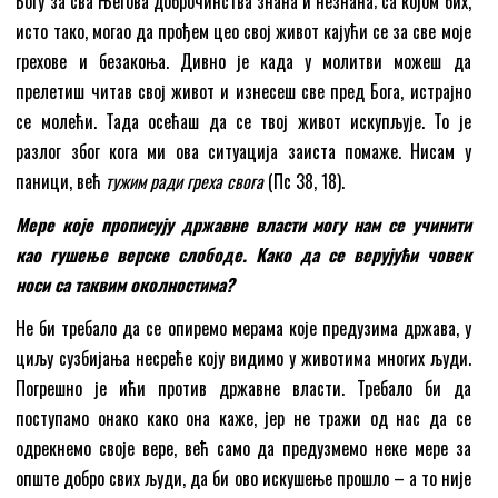
Богу за сва Његова доброчинства знана и незнана; са којом бих,
исто тако, могао да прођем цео свој живот кајући се за све моје
грехове и безакоња. Дивно је када у молитви можеш да
прелетиш читав свој живот и изнесеш све пред Бога, истрајно
се молећи. Тада осећаш да се твој живот искупљује. То је
разлог због кога ми ова ситуација заиста помаже. Нисам у
паници, већ
тужим ради греха свога
(Пс 38, 18).
Мере које прописују државне власти могу нам се учинити
као гушење верске слободе. Како да се верујући човек
носи са таквим околностима?
Не би требало да се опиремо мерама које предузима држава, у
циљу сузбијања несреће коју видимо у животима многих људи.
Погрешно је ићи против државне власти. Требало би да
поступамо онако како она каже, јер не тражи од нас да се
одрекнемо своје вере, већ само да предузмемо неке мере за
опште добро свих људи, да би ово искушење прошло – а то није