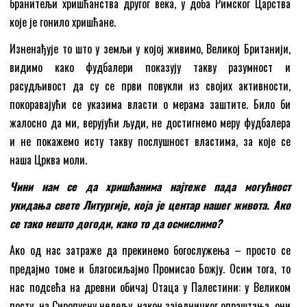
бранитељи хришћанства другог века, у доба Римског Царства
које је гонило хришћане.
Изненађује то што у земљи у којој живимо, Великој Британији,
видимо како фудбалери показују такву разумност и
расудљивост да су се први повукли из својих активности,
покоравајући се указима власти о мерама заштите. Било би
жалосно да ми, верујући људи, не достигнемо меру фудбалера
и не покажемо исту такву послушност властима, за којe се
наша Црква моли.
Чини нам се да хришћанима најтеже пада могућност
укидања
с
вете Литургије, која је центар нашег живота. Ако
се тако нешто догоди, како то да осмислимо?
Ако од нас затраже да прекинемо богослужења – просто се
предајмо томе и благосиљајмо Промисао Божју. Осим тога, то
нас подсећа на древни обичај Отаца у Палестини: у Великом
посту, на Сиропусну недељу, након заједничког опраштања, они