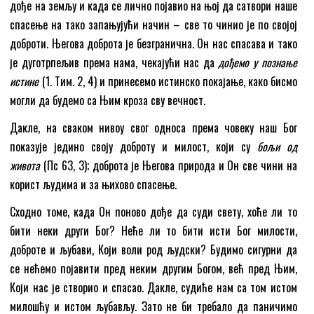
дође на земљу и када се лично појавио на њој да сатвори наше
спасење на тако запањујући начин – све то чинио је по својој
доброти. Његова доброта је безгранична. Он нас спасава и тако
је дуготрпељив према нама, чекајући нас да
дођемо у познање
истине
(1. Тим. 2, 4) и принесемо истинско покајање, како бисмо
могли да будемо са Њим кроза сву вечност.
Дакле, на сваком нивоу свог односа према човеку наш Бог
показује једино своју доброту и милост, који су
бољи од
живота
(Пс 63, 3); доброта је Његова природа и Он све чини на
корист људима и за њихово спасење.
Сходно томе, када Он поново дође да суди свету, хоће ли то
бити неки други Бог? Неће ли то бити исти Бог милости,
доброте и љубави, Који воли род људски? Будимо сигурни да
се нећемо појавити пред неким другим Богом, већ пред Њим,
Који нас је створио и спасао. Дакле, судиће нам са том истом
милошћу и истом љубављу. Зато не би требало да паничимо