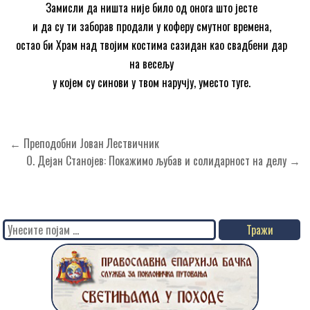
Замисли да ништа није било од онога што јесте
и да су ти заборав продали у коферу смутног времена,
остао би Храм над твојим костима сазидан као свадбени дар
на весељу
у којем су синови у твом наручју, уместо туге.
Кретање
← Преподобни Јован Лествичник
чланка
О. Дејан Станојев: Покажимо љубав и солидарност на делу →
Search
for: