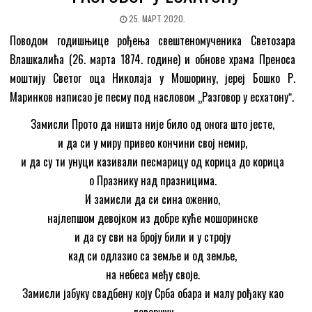
25. МАРТ 2020.
Поводом годишњице рођења свештеномученика Светозара
Влашкалића (26. марта 1874. године) и обнове храма Преноса
моштију Светог оца Николаја у Мошорину, јереј Бошко Р.
Маринков написао је песму под насловом „Разговор у есхатонуˮ.
Замисли Прото да ништа није било од онога што јесте,
и да си у миру привео кончини свој немир,
и да су ти унуци казивали песмарицу од корица до корица
о Празнику над празницима.
И замисли да си сина оженио,
најлепшом девојком из добре куће мошоринске
и да су сви на броју били и у строју
кад си одлазио са земље и од земље,
на небеса међу своје.
Замисли јабуку свадбену коју Срба обара и малу рођаку као