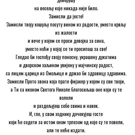
деверушу
на весељу које никада није било.
Замисли да јесте!
Замисли твоју кошуљу посуту вином из радости, уместо крвљу
из жалости
и вече у којем се проси девојка за сина,
уместо ноћи у којој се ти просипаш за све!
Гледао би госпођу своју поносну, украшену дукатима
и дворском хаљином увијену у мајчинску радост,
са лицем царице из Омољице и држао би здравицу здравима.
Замисли Прото звона која прате фијакер у којем су сви твоји,
а Ти са иконом Светога Николе благосиљаш оне који су те
волели
и раздељујеш себе свима и навек.
И, гле, у свом ходнику дочекујеш госте
који ће седети за истом оном трпезом од које су те повели,
али те неће издати.