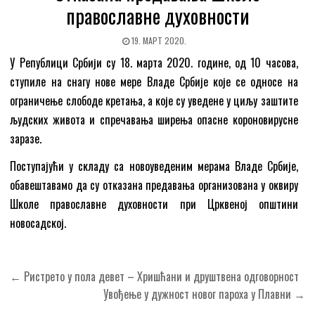
православне духовности
19. МАРТ 2020.
У Републици Србији су 18. марта 2020. године, од 10 часова,
ступиле на снагу нове мере Владе Србије које се односе на
ограничење слободе кретања, а које су уведене у циљу заштите
људских живота и спречавања ширења опасне короновирусне
заразе.
Поступајући у складу са новоуведеним мерама Владе Србије,
обавештавамо да су отказана предавања организована у оквиру
Школе православне духовности при Црквеној општини
новосадској.
Кретање
← Ристрето у пола девет – Хришћани и друштвена одговорност
чланка
Увођење у дужност новог пароха у Плавни →