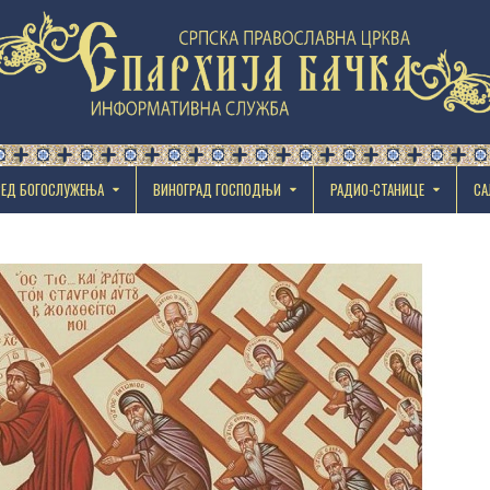
РЕД БОГОСЛУЖЕЊА
ВИНОГРАД ГОСПОДЊИ
РАДИО-СТАНИЦЕ
СА