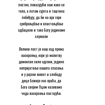
постио, показујући нам како се
тело, а потом сујета и таштина
побеђују, да би на врх горе
среброљубље и властољубље
одбацили и тако Богу јединоме
служили
Велики пост је наш ход према
васкрсењу, који уз молитву
демонске силе одгони, једине
непријатеље нашега спасења
и у рајски живот и слободу
деце Божије нас враћа, да
Бога својим Оцем називамо
чеда васкрсења постајући.