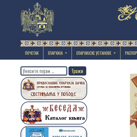
ПОЧЕТАК
ЕПАРХИЈА
EПАРХИЈСКЕ УСТАНОВЕ
РАСПО
Search
for: