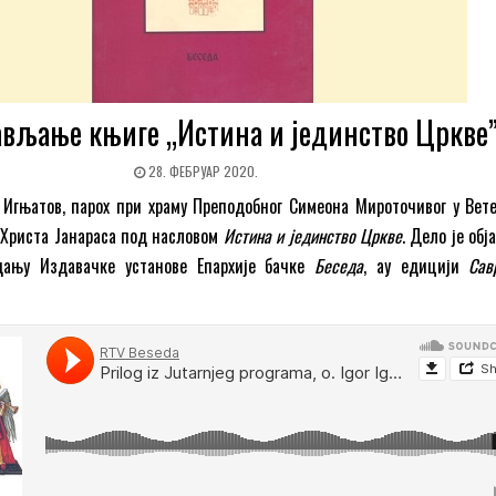
вљање књиге „Истина и јединство Цркве
28. ФЕБРУАР 2020.
Игњатов, парох при храму Преподобног Симеона Мироточивог у Вете
 Христа Јанараса под насловом
Истина и јединство Цркве
. Дело је об
дању Издавачке установе Епархије бачке
Беседа
, ау едицији
Сав