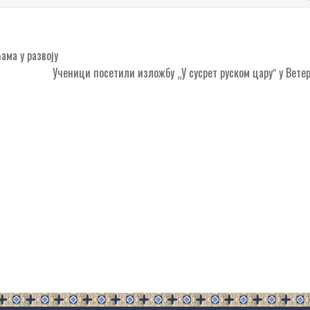
ма у развоју
Ученици посетили изложбу „У сусрет руском царуˮ у Вет