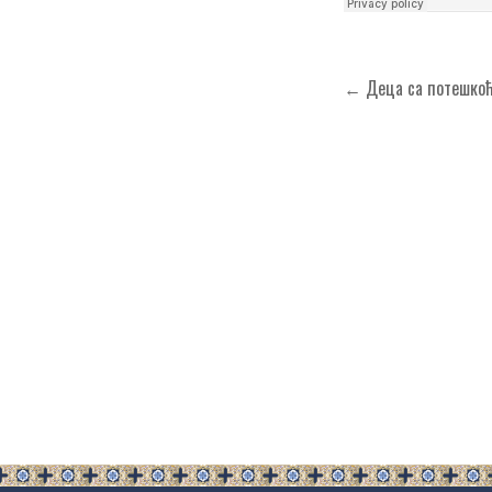
Кретање
← Деца са потешкоћа
чланка