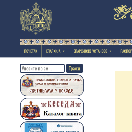
ПОЧЕТАК
ЕПАРХИЈА
EПАРХИЈСКЕ УСТАНОВЕ
РАСПО
Search
for: