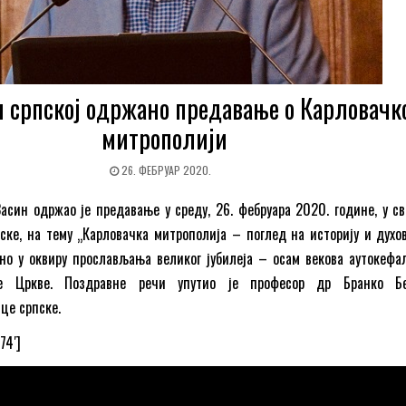
 српској одржано предавање о Карловачк
митрополији
26. ФЕБРУАР 2020.
асин одржао је предавање у среду, 26. фебруара 2020. године, у св
ке, на тему „Карловачка митрополија – поглед на историју и духов
но у оквиру прослављања великог јубилеја – осам векова аутокефа
не Цркве. Поздравнe речи упутио је професор др Бранко Бе
це српске.
74′]