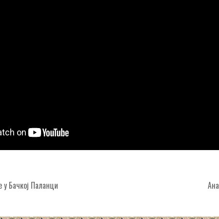
 у Бачкој Паланци
Ан