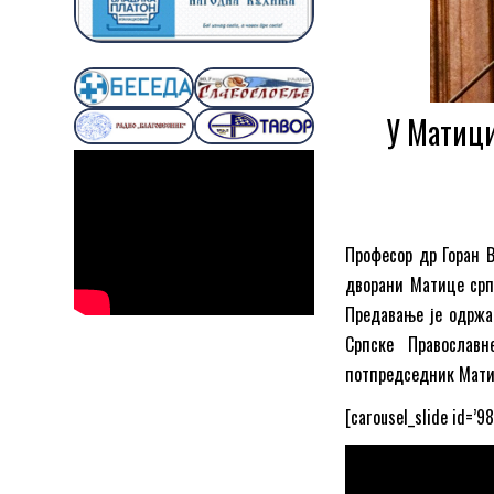
У Матици
Професор др Горан В
дворани Матице српс
Предавање је одржа
Српске Православ
потпредседник Мати
[carousel_slide id=’98