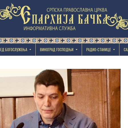
РЕД БОГОСЛУЖЕЊА
ВИНОГРАД ГОСПОДЊИ
РАДИО-СТАНИЦЕ
СА