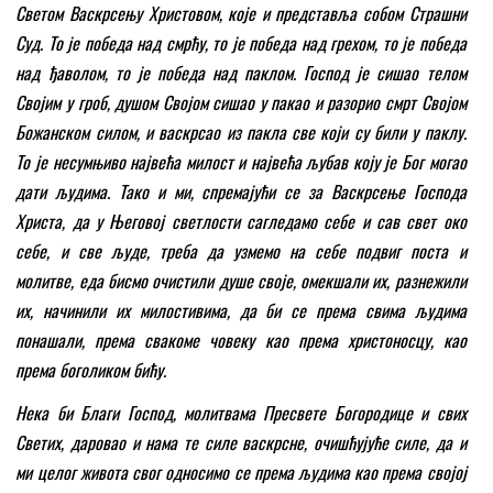
Светом Васкрсењу Христовом, које и представља собом Страшни
Суд. То је победа над смрћу, то је победа над грехом, то је победа
над ђаволом, то је победа над паклом. Господ је сишао телом
Својим у гроб, душом Својом сишао у пакао и разорио смрт Својом
Божанском силом, и васкрсао из пакла све који су били у паклу.
То је несумњиво највећа милост и највећа љубав коју је Бог могао
дати људима. Тако и ми, спремајући се за Васкрсење Господа
Христа, да у Његовој светлости сагледамо себе и сав свет око
себе, и све људе, треба да узмемо на себе подвиг поста и
молитве, еда бисмо очистили душе своје, омекшали их, разнежили
их, начинили их милостивима, да би се према свима људима
понашали, према свакоме човеку као према христоносцу, као
према боголиком бићу.
Нека би Благи Господ, молитвама Пресвете Богородице и свих
Светих, даровао и нама те силе васкрсне, очишћујуће силе, да и
ми целог живота свог односимо се према људима као према својој