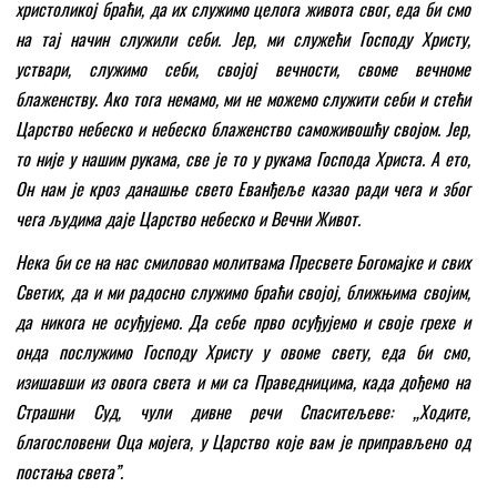
христоликој браћи, да их служимо целога живота свог, еда би смо
на тај начин служили себи. Јер, ми служећи Господу Христу,
уствари, служимо себи, својој вечности, своме вечноме
блаженству. Ако тога немамо, ми не можемо служити себи и стећи
Царство небеско и небеско блаженство саможивошћу својом. Јер,
то није у нашим рукама, све је то у рукама Господа Христа. А ето,
Он нам је кроз данашње свето Еванђеље казао ради чега и због
чега људима даје Царство небеско и Вечни Живот.
Нека би се на нас смиловао молитвама Пресвете Богомајке и свих
Светих, да и ми радосно служимо браћи својој, ближњима својим,
да никога не осуђујемо. Да себе прво осуђујемо и своје грехе и
онда послужимо Господу Христу у овоме свету, еда би смо,
изишавши из овога света и ми са Праведницима, када дођемо на
Страшни Суд, чули дивне речи Спаситељеве: „Ходите,
благословени Оца мојега, у Царство које вам је приправљено од
постања света
”
.