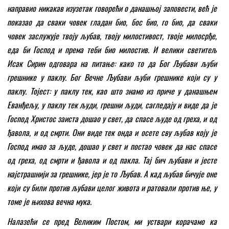
направио никакав изузетак говорећи о данашњој заповести, већ је
показао да сваки човек гладан био, бос био, го био, да сваки
човек заслужује твоју љубав, твоју милостивост, твоје милосрђе,
еда би Господ и према теби био милостив. И велики светитељ
Исак Сирин одговара на питање: како то да Бог Љубави љуби
грешнике у паклу. Бог Вечне Љубави љуби грешнике који су у
паклу. Тојест: у паклу тек, као што знамо из приче у данашњем
Еванђељу, у паклу тек људи, грешни људи, сагледају и виде да је
Господ Христос заиста дошао у свет, да спасе људе од греха, и од
ђавола, и од смрти. Они виде тек онда и осете сву љубав коју је
Господ имао за људе, дошао у свет и постао човек да нас спасе
од греха, од смрти и ђавола и од пакла. Тај бич љубави и јесте
најстрашнији за грешнике, јер је то Љубав. А кад љубав бичује оне
који су били против љубави целог живота и ратовали против ње, у
томе је њихова вечна мука.
Налазећи се пред Великим Постом, ми уствари корачамо ка