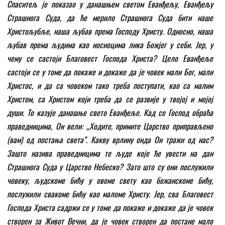
Спаситељ је показао у данашњем светом Еванђељу, Еванђељу
Страшнога Суда, да ће мерило Страшнога Суда бити наше
Христољубље, наша љубав према Господу Христу. Односно, наша
љубав према људима као носиоцима лика Божјег у себи. Јер, у
чему се састоји Благовест Господа Христа? Цело Еванђеље
састоји се у томе да покаже и докаже да је човек мали Бог, мали
Христос, и да са човеком тако треба поступати, као са малим
Христом, са Христом који треба да се развије у твојој и мојој
души. То казује данашње свето Еванђеље. Кад се Господ обраћа
праведницима, Он вели: „Ходите, примите Царство приправљено
(вам) од постања света
”
. Какву врлину онда Он тражи од нас?
Зашто назива праведницима те људе које ће увести на дан
Страшнога Суда у Царство Небеско? Зато што су они послужили
човеку, људскоме бићу у овоме свету као божанскоме бићу,
послужили свакоме бићу као маломе Христу. Јер, сва Благовест
Господа Христа садржи се у томе да покаже и докаже да је човек
створен за Живот Вечни, да је човек створен да постане мало