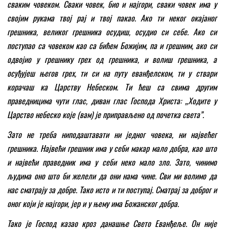
сваким човеком. Сваки човек, био и најгори, сваки човек има у
својим рукама твој рај и твој пакао. Ако ти неког окајаног
грешника, великог грешника осудиш, осудио си себе. Ако си
поступао са човеком као са бићем Божијим, па и грешним, ако си
одвојио у грешнику грех од грешника, и волиш грешника, а
осуђујеш његов грех, ти си на путу еванђелском, ти у ствари
корачаш ка Царству Небеском. Ти ћеш са свима другим
праведницима чути глас, диван глас Господа Христа: „Ходите у
Царство небеско које (вам) је приправљено од почетка света
”
.
Зато не треба ниподаштавати ни једног човека, ни највећег
грешника. Највећи грешник има у себи макар мало добра, као што
и највећи праведник има у себи неко мало зло. Зато, чинимо
људима оно што би желели да они нама чине. Сви ми волимо да
нас сматрају за добре. Тако исто и ти поступај. Сматрај за доброг и
оног који је најгори, јер и у њему има Божанског добра.
Тако је Господ казао кроз данашње Свето Еванђеље. Он није