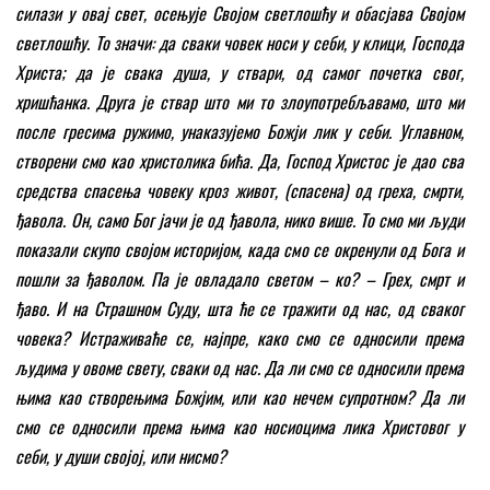
силази у овај свет, осењује Својом светлошћу и обасјава Својом
светлошћу. То значи: да сваки човек носи у себи, у клици, Господа
Христа; да је свака душа, у ствари, од самог почетка свог,
хришћанка. Друга је ствар што ми то злоупотребљавамо, што ми
после гресима ружимо, унаказујемо Божји лик у себи. Углавном,
створени смо као христолика бића. Да, Господ Христос је дао сва
средства спасења човеку кроз живот, (спасена) од греха, смрти,
ђавола. Он, само Бог јачи је од ђавола, нико више. То смо ми људи
показали скупо својом историјом, када смо се окренули од Бога и
пошли за ђаволом. Па је овладало светом – ко? – Грех, смрт и
ђаво. И на Страшном Суду, шта ће се тражити од нас, од сваког
човека? Истраживаће се, најпре, како смо се односили према
људима у овоме свету, сваки од нас. Да ли смо се односили према
њима као створењима Божјим, или као нечем супротном? Да ли
смо се односили према њима као носиоцима лика Христовог у
себи, у души својој, или нисмо?