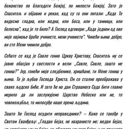
божанство по благодати Божјој, по милости Божјој. Зато је
Спаситељ и објавио и рекао, кад су га они питали: „Када Те
видесмо гладна, или жедна, или боса, или у тамници, или
болесна
”
, кад је то било? А Господ одговори: „Када једном од ове
моје најмање браће учинисте, мени учинисте
”
. Чинећи њима добро,
ви сте Мени чинили добро.
Сећате се кад је Савле гонио Цркву Христову, Спаситељ му се
јавио обасјан у светлости и вели: „Савле, Савле, зашто ме
гониш?” Јер, гонећи моје следбенике, хришћане, ти Мене гониш у
њима. То је љубав Господа Христа. Он се стално преображава у
свако људско биће. И зато ће на дан Страшнога Суда бити главно
мерило да ли заслужујемо Царство Небеско или не, то
човекољубље, то милосрђе наше према људима.
Зашто ће Господ осудити неправеднике? – Каже се такође у
Светом Еванђељу: „Гладан бејах, не нахранисте ме; жедан бејах,