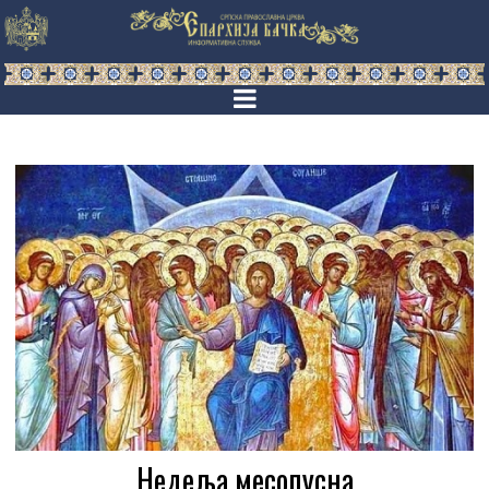
Недеља месопусна