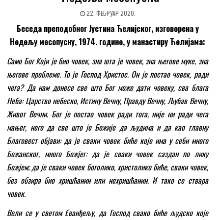
22. ФЕБРУАР 2020.
Беседа преподобног Јустина Ћелијског, изговорена у
Недељу месопусну, 1974. године, у манастиру Ћелијама
:
Само Бог Који је био човек, зна шта је човек, зна његове муке, зна
његове проблеме. То је Господ Христос. Он је постао човек, ради
чега? Да нам донесе све што Бог може дати човеку, сва блага
Неба: Царство небеско, Истину Вечну, Правду Вечну, Љубав Вечну,
Живот Вечни. Бог је постао човек ради тога, није ни ради чега
мањег, него да све што је Божије да људима и да као главну
Благовест објави: да је сваки човек биће које има у себи много
Божанског, много Божјег: да је сваки човек саздан по лику
Божјем; да је сваки човек боголико, христолико биће, сваки човек,
без обзира био хришћанин или нехришћанин. И тако се ствара
човек.
Вели се у светом Еванђељу, да Господ свако биће људско које