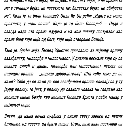
не напојисте ме; го бејах, не обукосте ме; гост бејах, и не примисте
ме; у тамници бејах, не посетисте ме; болестан бејах, не обиђосте
ме
”
. Када је то било Господе? Онда ће Он рећи: „Идите од мене,
проклети, у огањ вечни
”
. Када је то било Господе? – Онда и
свагда када сте према људима и ма ком човеку поступали као
према бићу које није од Бога, које није створење Божије.
Тако је, браћо моја, Господ Христос прогласио за највећу врлину
еванђелску, милосрђе и милостивост. У дивним песмама које су се
певале синоћ и данас, милосрђе или милостивост назива се
царицом врлина – „царица добродетељеј
”
. Шта хоће тиме да се
каже? Хоће да се каже да све еванђелске врлине сливају се у ту
једну врлину, то јест, у врлину да свакога човека ми гледамо као
носиоца иконе Божје, као носиоца Господа Христа у себи, макар у
најмањој мери.
Значи, да наша вечна судбина у ономе свету зависи од наших
ближњих, од човека, од брата нашег. Стога, пази како поступаш са