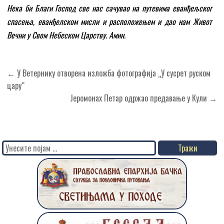
Нека би Благи Господ све нас сачувао на путевима еванђељског
спасења, еванђелском мисли и расположењем и дао нам Живот
Вечни у Свом Небеском Царству. Амин.
Кретање
← У Ветернику отворена изложба фотографија „У cусрет руском
чланка
цару“
Јеромонах Петар одржао предавање у Кули →
Search
for: