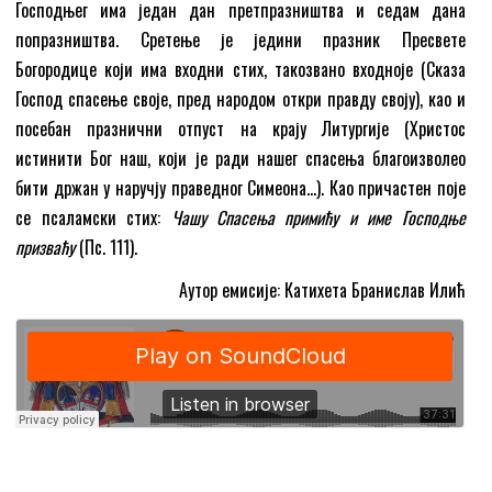
Господњег има један дан претпразништва и седам дана
попразништва. Сретење је једини празник Пресвете
Богородице који има входни стих, такозвано входноје (Сказа
Господ спасење своје, пред народом откри правду своју), као и
посебан празнични отпуст на крају Литургије (Христос
истинити Бог наш, који је ради нашег спасења благоизволео
бити држан у наручју праведног Симеона…). Као причастен поје
се псаламски стих:
Чашу Спасења примићу и име Господње
призваћу
(Пс. 111).
Аутор емисије: Катихета Бранислав Илић