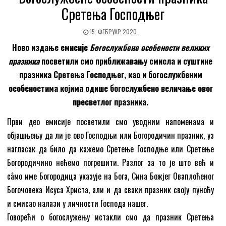
Сретења Господњег
15. ФЕБРУАР 2020.
Ново издање емисије
Богослужбене особености великих
празника
посветили смо приближавању смисла и суштине
празника Сретења Господњег, као и богослужбеним
особеностима којима одише богослужбено величање овог
пресветлог празника.
Први део емисије посветили смо уводним напоменама и
објашњењу да ли је ово Господњи или Богородичин празник, уз
нагласак да било да кажемо Сретење Господње или Сретење
Богородичино нећемо погрешити. Разлог за то је што већ и
сâмо име Богородица указује на Бога, Сина Божјег Оваплоћеног
Богочовека Исуса Христа, али и да сваки празник своју пуноћу
и смисао налази у личности Господа нашег.
Говорећи о богослужењу истакли смо да празник Сретења