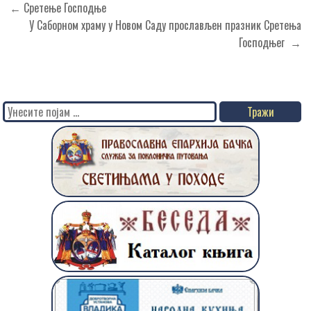
Кретање
← Сретење Господње
чланка
У Саборном храму у Новом Саду прослављен празник Сретења
Господњег →
Search
for: