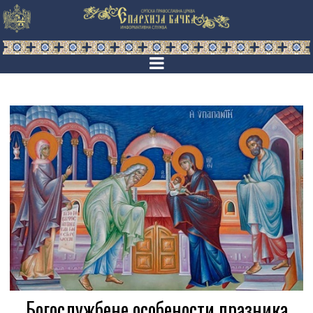
Богослужбене особености празника