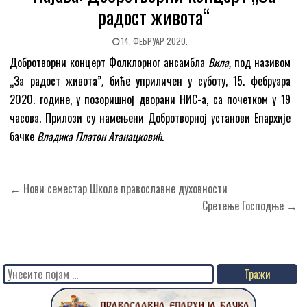
радост живота“
14. ФЕБРУАР 2020.
Добротворни концерт Фолклорног ансамбла
Вила,
под називом
„За радост живота”
,
биће уприличен у суботу, 15. фебруара
2020. године, у позоришној дворани НИС-а, са почетком у 19
часова. Прилози су намењени Добротворној установи Епархије
бачке
Владика Платон Атанацковић
.
Кретање
← Нови семестар Школе православне духовности
чланка
Сретење Господње →
Search
for: