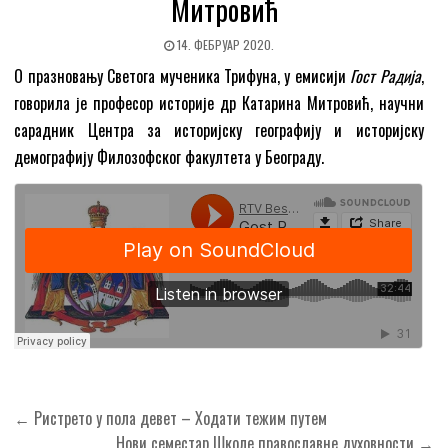
Митровић
14. ФЕБРУАР 2020.
О празновању Светога мученика Трифуна, у емисији
Гост Радија
,
говорила је професор историје др Катарина Митровић, научни
сарадник Центра за историјску географију и историјску
демографију Филозофског факултета у Београду.
Кретање
← Ристрето у пола девет – Ходати тежим путем
чланка
Нови семестар Школе православне духовности →