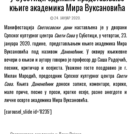
књиге академика Мира Вуксановића
24. ЈАНУАР 2020.
Манифестација
Светосавски дани
настављена је у дворани
Српског културног центра
Свети Сава
у Суботици, у четвртак, 23.
јануара 2020. године, представљањем књиге академика Мира
Вуксановића под називом
Даноноћник
. У оквиру књижевне
вечери о књизи и аутору говорио је професор др Саша Радојчић,
песник, критичар и есејиста. Уважене госте поздравио је г.
Милан Мародић, председник Српског културног центра
Свети
Сава
. Књига
Даноноћник
доноси записе, коментаре, изреке,
мале приче, песме у прози, кратке есеје, разне анегдоте и
личне осврте академика Мира Вуксановића.
[carousel_slide id=’8235′]