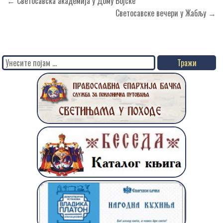
Кретање
← Светосавска академија у Дому Војске
чланка
Светосавске вечери у Жабљу →
Search
for: