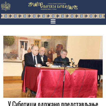
У Суботици одржано представљање