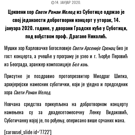
14. ЈАНУАР 2020.
Црквени хор
Свети Роман Мелод
из Суботице одржао је
свој једанаести добротворни концерт у уторак, 14.
јануара 2020. године, у дворани Градске куће у Суботици,
под вођством проф. Драгане Николић.
Мушки хор Карловачке богословије
Свети Арсеније Сремац
био је
гост концерта, а учешће у програму је узео и г. Ђорђе Перовић
из Београда, аранжер композиције
Бел коњ
.
Присутне је поздравио протопрезвитер Миодраг Шипка,
архијерејски намесник суботички, који је уједно и председник
хора
Свети Роман Мелод
.
Новчана средства прикупљена на добротворном концерту
намењена су за двадесетомесечну Ленку Видаковић,
Суботичанку којој је, по рођењу, оперисано више срчаних мана.
[carousel_slide id=’7722′]