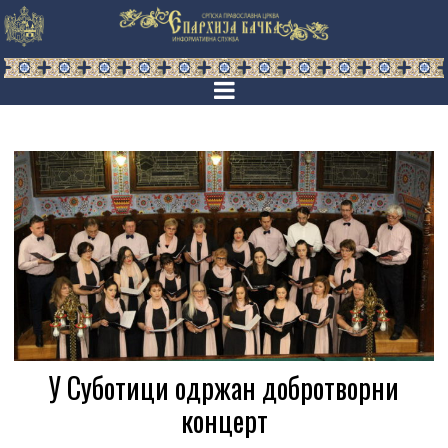
У Суботици одржан добротворни
концерт