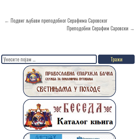
Кретање
← Подвиг љубави преподобног Серафима Саровског
чланка
Преподобни Серафим Саровски →
Search
for: