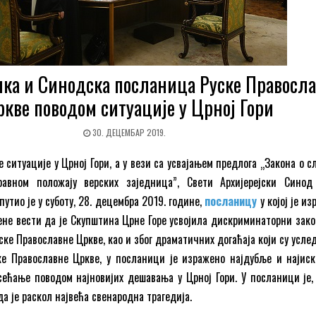
ка и Синодска посланица Руске Правосл
кве поводом ситуације у Црној Гори
30. ДЕЦЕМБАР 2019.
 ситуације у Црној Гори, а у вези са усвајањем предлога „Закона о с
равном положају верских заједница”, Свети Архијерејски Синод
утио је у суботу, 28. децембра 2019. године,
посланицу
у којој је и
е вести да је Скупштина Црне Горе усвојила дискриминаторни закон
ске Православне Цркве, као и због драматичних догаћаја који су усле
ке Православне Цркве, у посланици је изражено најдубље и најиск
ећање поводом најновијих дешавања у Црној Гори. У посланици је,
да је раскол највећа свенародна трагедија.