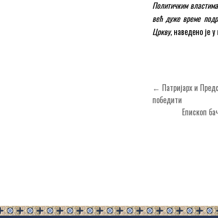
Политичким властима 
већ дуже време подр
Цркву
, наведено је 
Кретање
← Патријарх и Предс
чланка
победити
Епископ ба