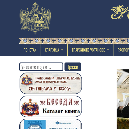
ПОЧЕТАК
ЕПАРХИЈА
EПАРХИЈСКЕ УСТАНОВЕ
РАСПО
Search
for: