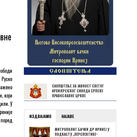
авне
лободи
 Руске
САОПШТЕЊЕ ЗА ЈАВНОСТ СВЕТОГ
зражено
АРХИЈЕРЕЈСКОГ СИНОДА СРПСКЕ
, који
ПРАВОСЛАВНЕ ЦРКВЕ
дили. У
реније
ИЗДВАЈАМО
НАЈАВЕ
 поред
МИТРОПОЛИТ БАЧКИ ДР ИРИНЕЈ У
ПОДКАСТУ „ПЕРСПЕКТИВЕˮ