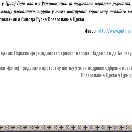
у Црној Гори, као и у Украјини, циљ је подривање народног јединства,
жавају расколнике, видећи у њима инструмент којим могу ослабити ка
у посланици Синода Руске Православне Цркве.
Извор:
http://www.patriar
едник: Најважније је јединство српског народа. Надамо се да ће раз
чки Иринеј предводио протестну шетњу у знак подршке одбрани прав
Православне Цркве у Црно