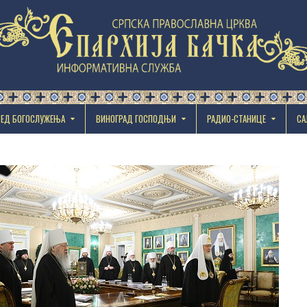
РЕД БОГОСЛУЖЕЊА
ВИНОГРАД ГОСПОДЊИ
РАДИО-СТАНИЦЕ
СА