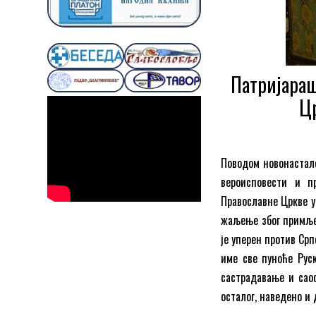
Патријараш
Цр
Поводом новонастале
вероисповести и п
Православне Цркве уп
жаљење због примљен
је уперен против Срп
име све пуноће Рус
састрадавање и саос
осталог, наведено и 