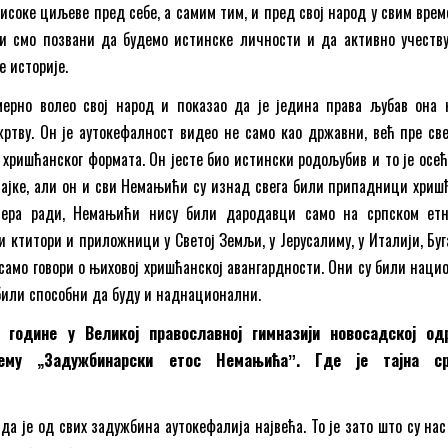
исоке циљеве пред себе, а самим тим, и пред свој народ у свим врем
и смо позвани да будемо истинске личности и да активно учеству
 историје.
мерно волео свој народ и показао да је једина права љубав она к
ртву. Он је аутокефалност видео не само као државни, већ пре све
хришћанског формата. Он јесте био истински родољубив и то је осећ
ајке, али он и сви Немањићи су изнад свега били припадници хриш
имера ради, Немањићи нису били дародавци само на српском ет
и ктитори и приложници у Светој Земљи, у Јерусалиму, у Италији, Буг
о само говори о њиховој хришћанској авангардности. Они су били наци
били способни да буду и наднационални.
 године у Великој православној гимназији новосадској од
ему „Задужбинарски етос Немањићаˮ. Где је тајна ср
да је од свих задужбина аутокефалија највећа. То је зато што су на