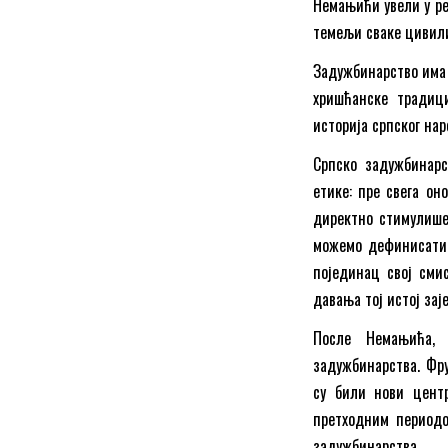
Немањићи увели у ред
темељи сваке цивил
Задужбинарство има 
хришћанске традици
историја српског на
Српско задужбинарс
етике: пре свега он
директно стимулише,
можемо дефинисати 
појединац свој сми
давања тој истој за
После Немањића, 
задужбинарства. Фру
су били нови центр
претходним периодом
задужбинарства.