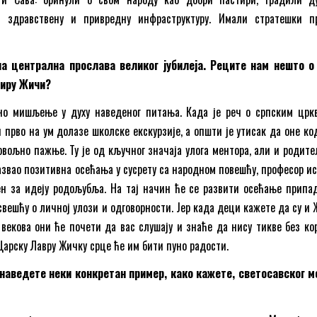
у, здравствену и привредну инфраструктуру. Имали стратешки п
а централна прослава великог јубилеја. Реците нам нешто 
тиру Жичи?
дно мишљење у духу наведеног питања. Када је реч о српским црк
 прво на ум долазе школске екскурзије, а општи је утисак да оне ко
овољно пажње. Ту је од кључног значаја улога ментора, али и родите
азвао позитивна осећања у сусрету са народном повешћу, професор ис
н за идеју родољубља. На тај начин ће се развити осећање припа
свешћу о личној улози и одговорности. Јер када деци кажете да су и 
векова они ће почети да вас слушају и знаће да нису тикве без кор
Царску Лавру Жичку срце ће им бити пуно радости.
наведете неки конкретан пример, како кажете, светосавског 