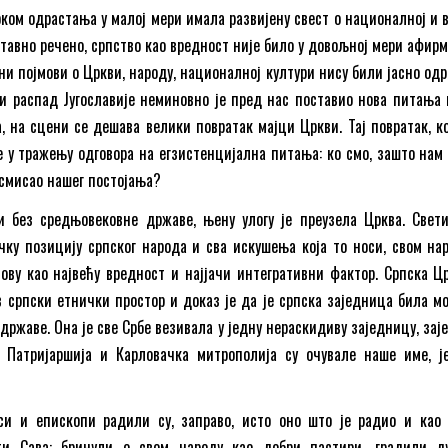
оком одрастања у малој мери имала развијену свест о националној и 
тавно речено, српство као вредност није било у довољној мери афирм
ни појмови о Цркви, народу, националној култури нису били јасно одр
и распад Југославије неминовно је пред нас поставио нова питања 
а, на сцени се дешава велики повратак мајци Цркви. Тај повратак, ко
се у тражењу одговора на егзистенцијална питања: ко смо, зашто нам
 смисао нашег постојања?
и без средњовековне државе, њену улогу је преузела Црква. Свети
ку позицију српског народа и сва искушења која то носи, свом нар
ову као највећу вредност и најјачи интегративни фактор. Српска Цр
в српски етнички простор и доказ је да је српска заједница била мо
државе. Она је све Србе везивала у једну нераскидиву заједницу, за
 Патријаршија и Карловачка митрополија су очувале наше име, ј
си и епископи радили су, заправо, исто оно што је радио и као
ти Сава: бринули о свом народу као добри пастири, градили ду