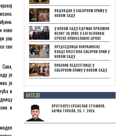
верској
ВИДОВДАН У САБОРНОМ ХРАМУ У
исано.
НОВОМ САДУ
еђени.
У НОВОМ САДУ ОДРЖАН ПРИЈЕМНИ
и нове
ИСПИТ ЗА УПИС У БОГОСЛОВИЈЕ
ји још
СРПСКЕ ПРАВОСЛАВНЕ ЦРКВЕ
 се све
ПРЕДСЕДНИЦА ПОКРАЈИНСКЕ
ВЛАДЕ ПОСЕТИЛА САБОРНИ ХРАМ У
НОВОМ САДУ
ПРАЗНИК ПЕДЕСЕТНИЦЕ У
 Сава,
САБОРНОМ ХРАМУ У НОВОМ САДУ
оду је
ква је
гућа и
Posts not found
једницу
ПРОТОЈЕРЕЈ СРБИСЛАВ СТОЈАНОВ,
език и
БАЧКА ТОПОЛА, 26. 7. 2026.
 модел
ховну,