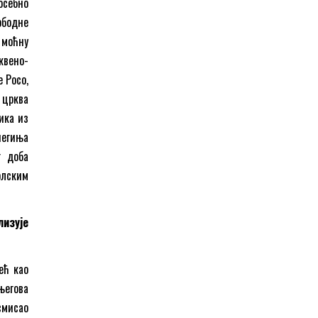
осебно
ободне
о моћну
квено-
е Росо,
 црква
ика из
негиња
г доба
олским
лизује
ећ као
 његова
смисао