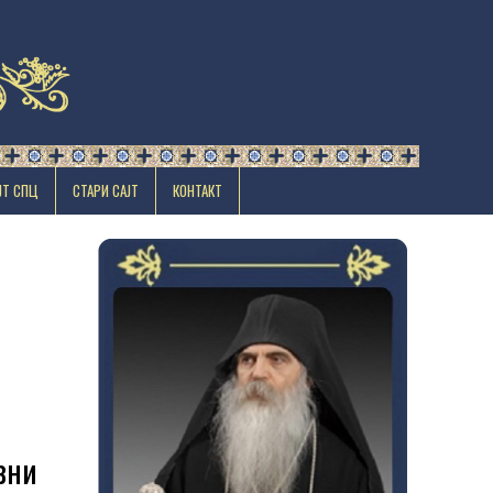
ЈТ СПЦ
СТАРИ САЈТ
КОНТАКТ
вни