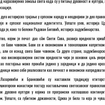
 најразвијених земаља света када су у питању духовност и култура, 
изације.
дуго историјско трајање у српском народу и неодвојиви је део право
је и српског националног идентитета. Уопште узев, историја Ц
рода је, како то бележи Радован Биговић, историја задужбинарства.
тво, којем је печат дао сâм Свети Сава, развија вредности хриш
о се бави човеком. Бави се и економским и технолошким напретком 
 али се изнад свега бави човеком. Са друге стране, задужбинарск
као високоразвијени систем вредности чији је основни циљ увер
сао постојања може пронаћи једино у заједници и да једино кроз
једници може себе реализовати као личност и економски напредовати
Лазаревићи и Бранковићи су наставили традицију ктиторс
шкогорски манастири постају настављачима светосавског православ
и духовне културе у којима се програмски наглашавао континуи
. Уопште, са губитком државности, Црква је била та која је чува