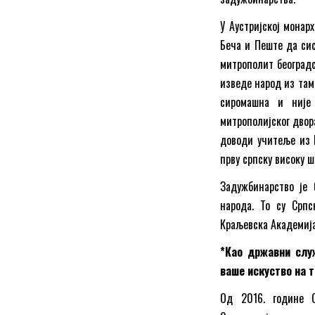
У Аустријској монар
Беча и Пеште да сис
митрополит београдс
изведе народ из таме
сиромашна и није
митрополијског двор
доводи учитеље из 
прву српску високу ш
Задужбинарство је 
народа. То су Српс
Краљевска Академија
*Као државни слу
ваше искуство на 
Од 2016. године 