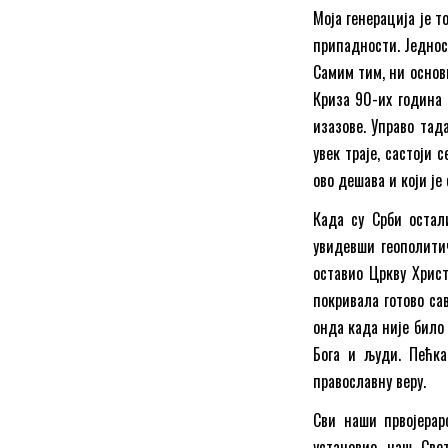
Моја генерација је т
припадности. Једнос
Самим тим, ни основ
Криза 90-их година 
изазове. Управо тад
увек траје, састоји 
ово дешава и који је
Када су Срби остал
увидевши геополитич
оставио Цркву Христ
покривала готово са
онда када није било 
Бога и људи. Пећка
православну веру.
Сви наши првојерар
установио наш Све