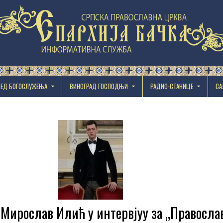
РЕД БОГОСЛУЖЕЊА
ВИНОГРАД ГОСПОДЊИ
РАДИО-СТАНИЦЕ
СА
Мирослав Илић у интервјуу за „Правосла