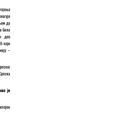
тојања
еагује
љем да
на била
н део
ћ који
мију –
рпског
Српска
кво је
ипојен