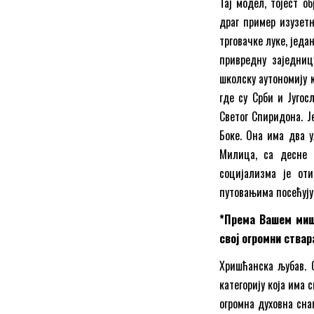
Тај модел, тојест о
драг пример изузетн
трговачке луке, једа
привредну заједниц
школску аутономију к
где су Срби и Југос
Светог Спиридона. Ј
Боке. Она има два у
Милица, са десне 
социјализма је о
путовањима посећују
*Према Вашем миш
свој огромни ства
Хришћанска љубав. С
категорију која има 
огромна духовна сна