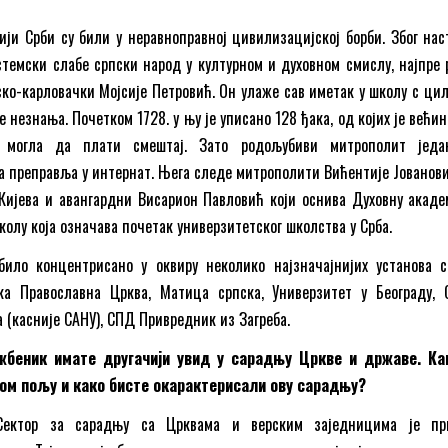
хији Срби су били у неравноправној цивилизацијској борби. Због нас
темски слабе српски народ у културном и духовном смислу, најпре р
ко-карловачки Мојсије Петровић. Он улаже сав иметак у школу с ци
 незнања. Почетком 1728. у њу је уписано 128 ђака, од којих је већи
 могла да плати смештај. Зато родољубиви митрополит једа
а преправља у интернат. Њега следе митрополити Вићентије Јованови
Кијева и авангардни Висарион Павловић који оснива Духовну акаде
колу која означава почетак универзитетског школства у Срба.
било концентрисано у оквиру неколико најзначајнијих установа с
ка Православна Црква, Матица српска, Универзитет у Београду, 
 (касније САНУ), СПД Привредник из Загреба.
жбеник имате другачији увид у сарадњу Цркве и државе. Ка
том пољу и како бисте окарактерисали ову сарадњу?
Сектор за сарадњу са Црквама и верским заједницима је пр