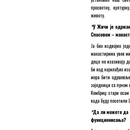
просветну, културн
животу.
*
У Жичи је одржан
Спасовом – манас
Ја бих издвојио је
манастирима увек ми
деце не изазивају д
би код најмлађих из
мора бити одушевље
заједници са пуном 
Кембриџ стари осам 
када буду посетили 
*
Да ли можете да 
функционисања?