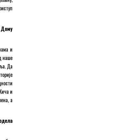
риступ
о Дому
вама и
д наше
ља. Да
торије
дности
Жича и
ена, а
модела