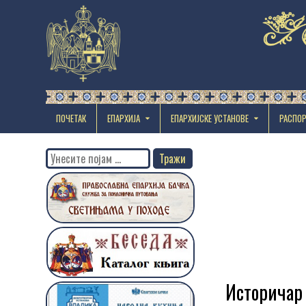
ПОЧЕТАК
ЕПАРХИЈА
EПАРХИЈСКЕ УСТАНОВЕ
РАСПО
Search
for:
Историчар 