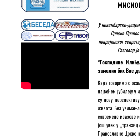
мисион
У новембарско-децемб
Српске Правосл
покрајинског секрета
Разговор је
*Господине Илићу
замолио бих Вас да
Када говоримо о оса
највећем јубилеју у
су нову перспективу
живота. Без узимања
савремене изазове и
још увек у „транзиц
Православне Цркве н