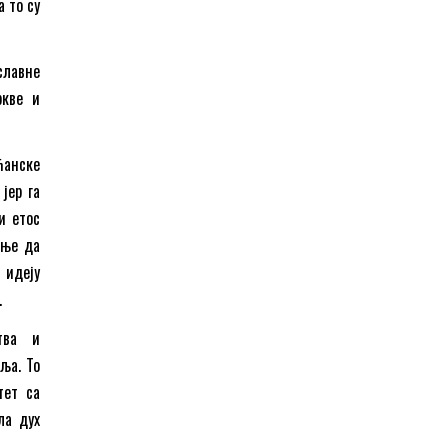
а то су
славне
ркве и
ћанске
јер га
и етос
ење да
 идеју
.
тва и
ља. То
тет са
ла дух