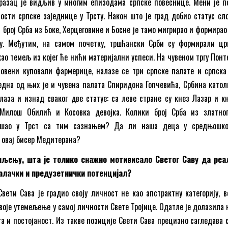
бразац је видљив у многим епизодама српске повеснице. Мени је п
ости српске заједнице у Трсту. Након што је град добио статус сл
н број Срба из Боке, Херцеговине и Босне је тамо мигрирао и формира
у. Међутим, на самом почетку, тршћански Срби су формирали цр
ао темељ из којег ће нићи материјални успеси. На чувеном тргу Понт
ловени куповали фармерице, налазе се три српске палате и српска
една од њих је и чувена палата Спиридона Гопчевића, Србина катол
лаза и изнад сваког две статуе: са леве стране су кнез Лазар и к
Милош Обилић и Косовка девојка. Колики број Срба из златно
тишао у Трст са тим сазнањем? Да ли наша деца у средњошк
 овај бисер Медитерана?
љењу, шта је толико снажно мотивисало Светог Саву да реа
ралачки и предузетнички потенцијал?
вети Сава је градио своју личност не као апстрактну категорију, в
своје утемељење у самој личности Свете Тројице. Одатле је долазила
га и постојаност. Из такве позиције Свети Сава прецизно сагледава 