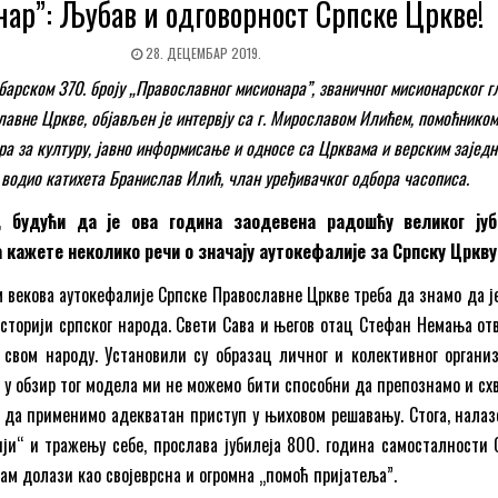
ар”: Љубав и одговорност Српске Цркве!
28. ДЕЦЕМБАР 2019.
арском 370. броју „Православног мисионара”, званичног мисионарског г
авне Цркве, објављен је интервју са г. Мирославом Илићем, помоћником
ра за културу, јавно информисање и односе са Црквама и верским заједн
 водио катихета Бранислав Илић, члан уређивачког одбора часописа.
, будући да је ова година заодевена радошћу великог јуби
 кажете неколико речи о значају аутокефалије за Српску Цркву
м векова аутокефалије Српске Православне Цркве треба да знамо да је
 историји српског народа. Свети Сава и његов отац Стефан Немања от
 свом народу. Установили су образац личног и колективног органи
 у обзир тог модела ми не можемо бити способни да препознамо и сх
 да применимо адекватан приступ у њиховом решавању. Стога, налаз
ији“ и тражењу себе, прослава јубилеја 800. година самосталности 
ам долази као својеврсна и огромна „помоћ пријатеља”.