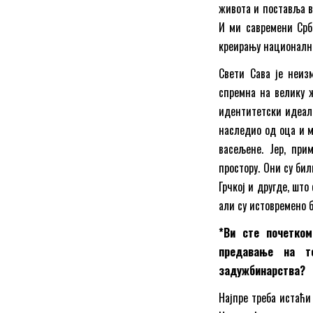
живота и поставља в
И ми савремени Срб
креирању националне
Свети Сава је неиз
спремна на велику ж
идентитетски идеал 
наследио од оца и м
васељене. Јер, пр
простору. Они су бил
Грчкој и другде, шт
али су истовремено 
*Ви сте почетком
предавање на т
задужбинарства?
Најпре треба истаћи 