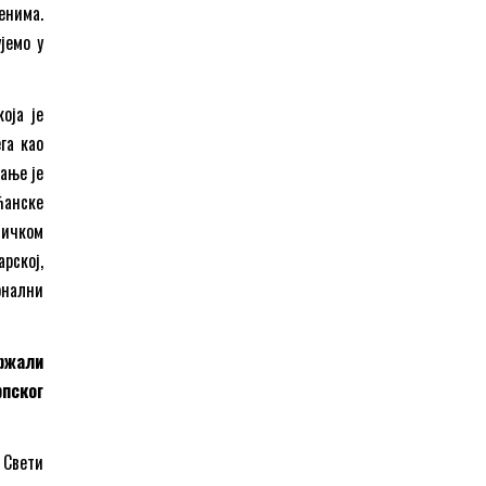
енима.
јемо у
оја је
га као
ање је
ћанске
ничком
арској,
онални
ржали
пског
с Свети