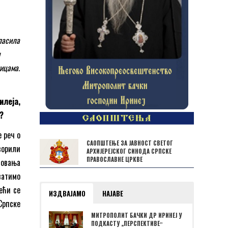
ласила
ицама.
леја,
?
 реч о
САОПШТЕЊЕ ЗА ЈАВНОСТ СВЕТОГ
ворили
АРХИЈЕРЕЈСКОГ СИНОДА СРПСКЕ
ПРАВОСЛАВНЕ ЦРКВЕ
зовања
ватимо
ећи се
ИЗДВАЈАМО
НАЈАВЕ
Српске
МИТРОПОЛИТ БАЧКИ ДР ИРИНЕЈ У
ПОДКАСТУ „ПЕРСПЕКТИВЕˮ