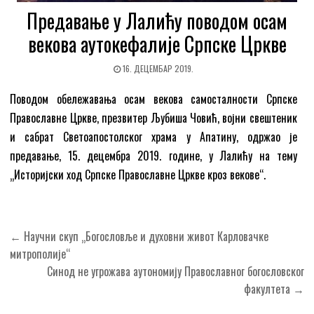
Предавање у Лалићу поводом осам
векова аутокефалије Српске Цркве
16. ДЕЦЕМБАР 2019.
Поводом обележавања осам векова самосталности Српске
Православне Цркве, презвитер Љубиша Човић, војни свештеник
и сабрат Светоапостолског храма у Апатину, одржао је
предавање, 15. децембра 2019. године, у Лалићу на тему
„Историјски ход Српске Православне Цркве кроз векове“.
Кретање
← Научни скуп „Богословље и духовни живот Карловачке
чланка
митрополије“
Синод не угрожава аутономију Православног богословског
факултета →