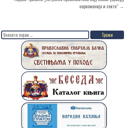
чланка
наркоманија и секте“ →
Search
for: