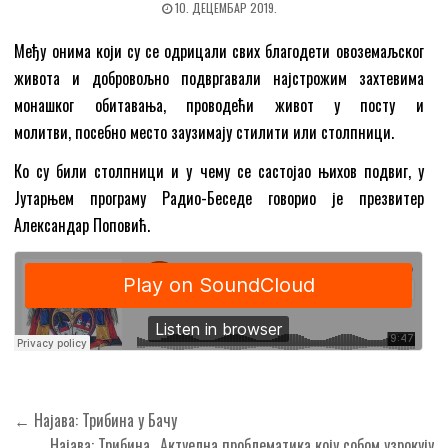
10. ДЕЦЕМБАР 2019.
Међу онима који су се одрицали свих благодети овоземаљског
живота и добровољно подвргавали најстрожим захтевима
монашког обитавања, проводећи живот у посту и
молитви, посебно место заузимају стилити или столпници.
Ко су били столпници и у чему се састојао њихов подвиг, у
Јутарњем програму Радио-Беседе говорио је презвитер
Александар Поповић.
Кретање
← Најава: Трибина у Бачу
Најава: Трибина „Актуелна проблематика коју собом узрокују