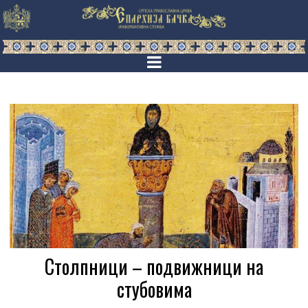
Стoлпници – подвижници на
стубовима