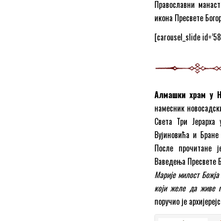
Православни манасти
икона Пресвете Бого
[carousel_slide id=’58
Алмашки храм у 
намесник новосадски 
Света Три Јерарха
Вујиновића и Бране
После прочитане ј
Ваведења Пресвете 
Марије милост Божја 
који желе да живе п
поручио је архијереј