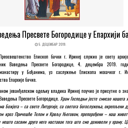
едења Пресвете Богородице у Епархији ба
5. ДЕЦЕМБАР 2019.
еосвештенство Епископ бачки г. Иринеј служио је свету архије
зник Ваведења Пресвете Богородице, 4. децембра 2019. год
манастиру у Бођанима, уз саслужење Епископа мохачког г. Ис
тва Епархије бачке.
ном јеванђелском одељку владика Иринеј поучио је присутне о зна
Ваведења Пресвете Богородице.
Храм Господњи јесте смисао нашега ж
ма Божјега – са свете Литургије, са светога богослужења, окрепљени д
ом кроз Причешће Телом и Крвљу Његовом, препорођени – наш живот
е нешто сасвим друго него наставак тога што смо доживели у храму. Ц