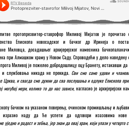
литве протопрезвитер-ставрофор Миливој Мијатов је прочитао 
тенства Епископа новосадског и бачког др Иринеја о поста
ане Миловца, досадашњег архијерејског намесника бачкопаланачк
ика при Алмашком храму у Новом Саду. Спроводећи у дело наведену 
прота Миливој је пожелео добродошлицу оцу Бранету, истакавши да 
а и службовања никада не прекида.
Сви смо само удови и чланов
ве Црква, и свагда смо дужни да сва послушања и одлуке Епископа пр
ј могућој мери, колико то до нас зависи
, нагласио је архијерејски н
скопу бачком на указаном поверењу, очинском промишљању и љубави
 изразио наду да ће успети да одговори изазовима нове
ме уједно и радост и зебња, јер знам да овај храм, који улази у четврто 