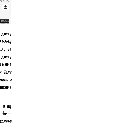
одлуку
вљењу
ог, за
одлуку
се нит
и Тела
имамо и
амесник
, отац
 Њиве
столеће