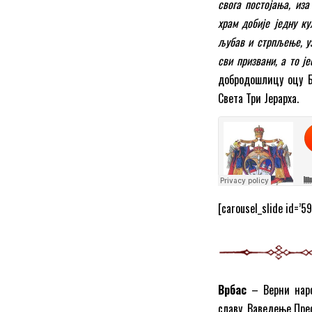
свога постојања, из
храм добије једну ку
љубав и стрпљење, у
сви призвани, а то ј
добродошлицу оцу Б
Света Три Јерарха.
[carousel_slide id=’59
Врбас
– Верни наро
славу, Ваведење Пре