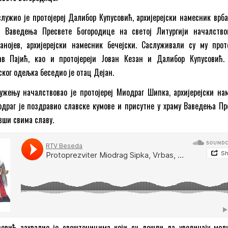
лужио је протојереј Далибор Купусовић, архијерејски намесник врба
 Ваведења Пресвете Богородице на светој Литургији началство
анојев, архијерејски намесник бечејски. Саслуживали су му прото
ав Пајић, као и протојереји Јован Кезан и Далибор Купусовић.
ског одељка беседио је отац Дејан.
ужењу началствовао је протојереј Mиодраг Шипка, архијерејски на
драг је поздравио славске кумове и присутне у храму Ваведења Пр
вши свима славу.
овић захвалио је свештеницима који су дошли да увеличају мол