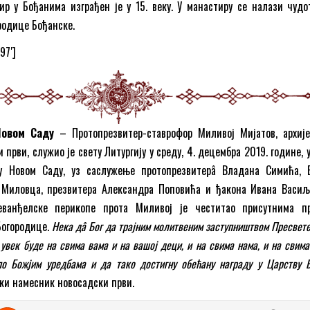
р у Бођанима изграђен је у 15. веку. У манастиру се налази чудо
родице Бођанске.
97′]
Новом Саду
– Протопрезвитер-ставрофор Миливој Мијатов, архије
први, служио је свету Литургију у среду, 4. децембра 2019. године, 
 у Новом Саду, уз саслужење протопрезвитерâ Владана Симића, 
 Миловца, презвитера Александра Поповића и ђакона Ивана Васиљ
еванђелске перикопе прота Миливој је честитао присутнима п
Богородице.
Нека дâ Бог да трајним молитвеним заступништвом Пресвет
увек буде на свима вама и на вашој деци, и на свима нама, и на свим
о Божјим уредбама и да тако достигну обећану награду у Царству 
ски намесник новосадски први.