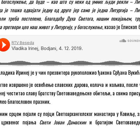
 богослужење, да буде – као што су неки од умних људи рекли – Лит
а је тешко одвајати једну од друге јер само је једна Литургија – Ли
ли треба постепено, благодаћу Духа Светога, нашим покајањем, тр
а претвори цео наш живот у Литургију, у богослужење
, казао је Епископ 
владика Иринеј је у чин презвитера рукоположио ђакона Срђана Вукић
тве извршено је освећење славских дарова, колача и кољива, после ч
инеј честитао славу братству Световаведењске обитељи, а свима прис
лео благословен празник.
ним срцем појали су појци Светоархангелског манастира у Ковиљу, з
 црквеног појања
Свети Јован Дамаскин
и братијом Световавед