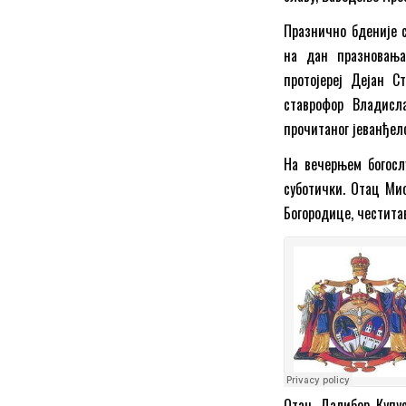
Празнично бденије с
на дан празновања
протојереј Дејан Ст
ставрофор Владисл
прочитаног јеванђел
На вечерњем богосл
суботички. Отац Мио
Богородице, честита
Отац Далибор Купус