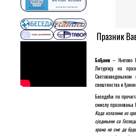
Празник Вав
Бођани
– Његово Пр
Литургију на пра
Световаведењском 
свештенства и ђаконс
Беседећи по прочита
смислу празновања 
Када излазимо из хра
сједињени са Господ
храма не сме да буд