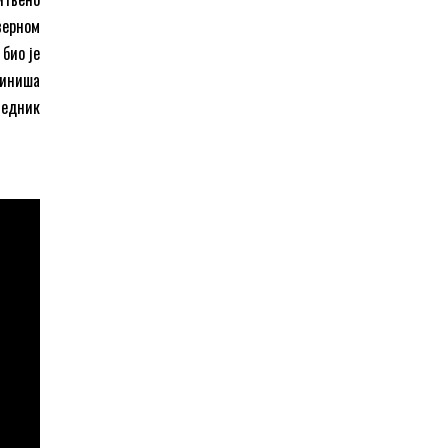
верном
био је
Синиша
седник