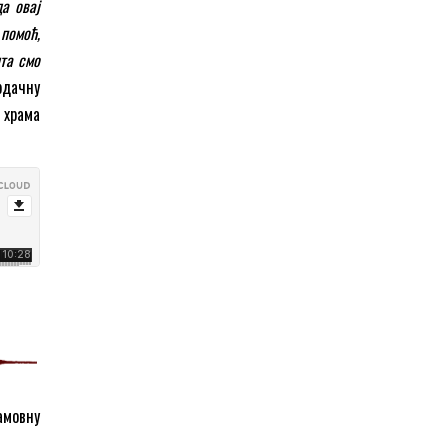
а овај
 помоћ,
та смо
рдачну
 храма
амовну