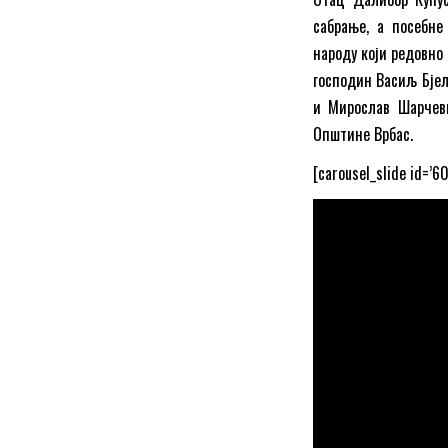
сабрање, а посебне
народу који редовно
господин Васиљ Бјел
и Мирослав Шарчеви
Општине Врбас.
[carousel_slide id=’60