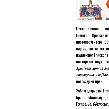
После заамвоне мо
Његовог Преосвеш
протопрезвитера Бр
парохијског свештен
надлежног Епископа 
пастирског служењ
Христовог који се зо
спроводимо у најбољо
новосадски први.
Заблагодаривши Епи
Бране Миловац је
Господње.
Обузимају 