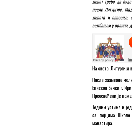
живот треба да буде
после Литургије. Мад
живота и спасења, а
вежбањем у врлини, д
На светој Литургији 
После заамвоне моли
Епископ бачки г. Ир
Преосвећени је поже
Једним устима и јед
са појцима Школе
манастира.