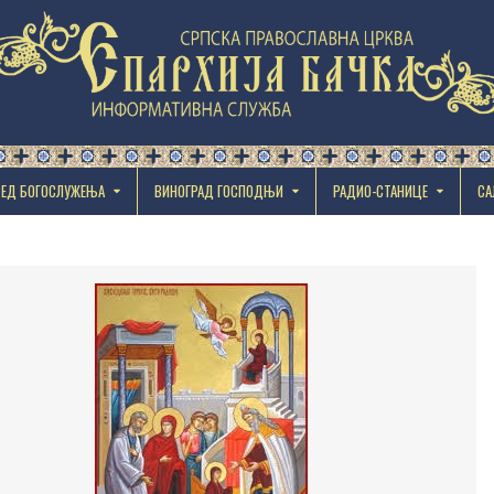
РЕД БОГОСЛУЖЕЊА
ВИНОГРАД ГОСПОДЊИ
РАДИО-СТАНИЦЕ
СА