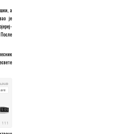
шки, а
вао је
јереј-
 После
месник
есвете
итвено