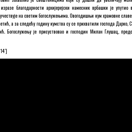
 изразе благодарности архијерејски намесник врбашки је упутио 
 учествује на светим богослужењима. Овогодишњи кум храмовне славе 
етић, а за следећу годину кумства су се прихватили господа Дарко, 
ћ. Богослужењу је присуствовао и господин Милан Глушац, пред
14′]