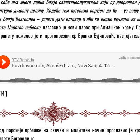
а себе има многе дивне Божје свештенослужитеље који су допринели д
лтурно-духовну целину. Ходећи тим путевима верујем да ћу – уз вашу
з Божји благослов – успети дати одговор и ићи ка ономе вечноме на ш
есте Царство небеско
, нагласио је нови парох при Алмашком храму. С
ранету пожелео је и протопрезвитер Бранко Вујиновић, настојатељ
14′]
д парохије врбашке на свечан и молитвен начин прославио је хр
свете Богородице.