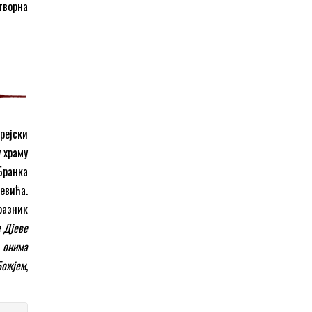
творна
рејски
у храму
Бранка
евића.
разник
е Дјеве
а онима
Божјем
,