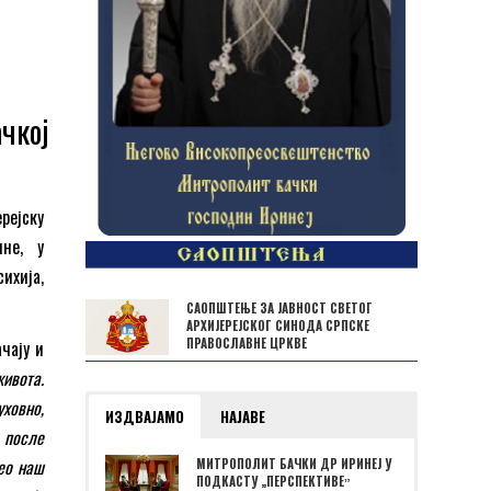
чкој
рејску
ине, у
ихија,
САОПШТЕЊЕ ЗА ЈАВНОСТ СВЕТОГ
АРХИЈЕРЕЈСКОГ СИНОДА СРПСКЕ
ПРАВОСЛАВНЕ ЦРКВЕ
чају и
ивота.
уховно,
ИЗДВАЈАМО
НАЈАВЕ
 после
ео наш
МИТРОПОЛИТ БАЧКИ ДР ИРИНЕЈ У
ПОДКАСТУ „ПЕРСПЕКТИВЕˮ