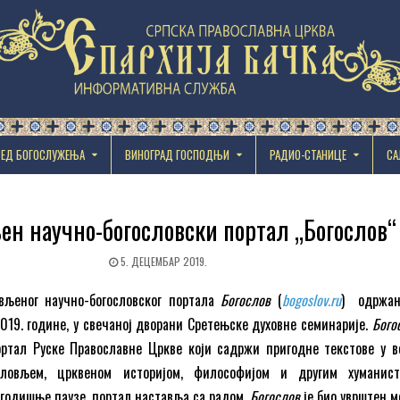
РЕД БОГОСЛУЖЕЊА
ВИНОГРАД ГОСПОДЊИ
РАДИО-СТАНИЦЕ
СА
ен научно-богословски портал „Богослов“
5. ДЕЦЕМБАР 2019.
вљеног научно-богословског портала
Богослов
(
bogoslov.ru
) одржан
2019. године, у свечаној дворани Сретењске духовне семинарије.
Бого
ортал Руске Православне Цркве који садржи пригодне текстове у в
словљем, црквеном историјом, философијом и другим хуманис
огодишње паузе, портал наставља са радом.
Богослов
је био уврштен м