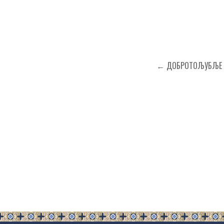
Кретање
← ДОБРОТОЉУБЉЕ 
чланка