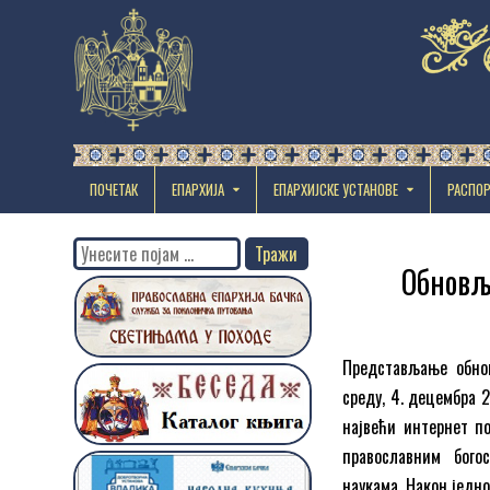
ПОЧЕТАК
ЕПАРХИЈА
EПАРХИЈСКЕ УСТАНОВЕ
РАСПО
Search
Обновљ
for:
Представљање обно
среду, 4. децембра 
највећи интернет п
православним бого
наукама. Након једн