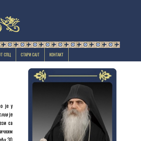
ЈТ СПЦ
СТАРИ САЈТ
КОНТАКТ
о је у
слов
је
ези са
тичким
еђу 30