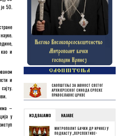
 је 50.
стране
науке.
едине,
 као и
ованом
рсти и
САОПШТЕЊЕ ЗА ЈАВНОСТ СВЕТОГ
сајту.
АРХИЈЕРЕЈСКОГ СИНОДА СРПСКЕ
ПРАВОСЛАВНЕ ЦРКВЕ
иви.
цима –
ИЗДВАЈАМО
НАЈАВЕ
ција у
риступ
МИТРОПОЛИТ БАЧКИ ДР ИРИНЕЈ У
ПОДКАСТУ „ПЕРСПЕКТИВЕˮ