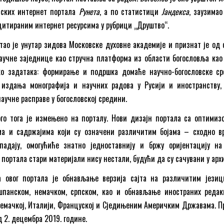
ијских интернет портала
Рунета
, а по статистици
Јандекса
, заузимао
цитираним интернет ресурсима у рубрици „Друштво“.
тао је унутар зидова Московске духовне академије и признат је од 
аучне заједнице као стручна платформа из области богословља као 
о задатака: формирање и подршка домаће научно-богословске ср
 издања монографија и научних радова у Русији и иностранству,
аучне расправе у богословској средини.
ого тога је измењено на порталу. Нови дизајн портала са оптимиз
ама и садржајима који су означени различитим бојама – сходно в
падају, омогућиће знатно једноставнију и бржу оријентацију на 
портала стари материјали нису нестали, будући да су сачувани у арх
а овог портала је обнављање верзија сајта на различитим јези
 шпанском, немачком, српском, као и обнављање иностраних редак
Немачкој, Италији, Француској и Сједињеним Америчким Државама. П
д 2. децембра 2019. године.