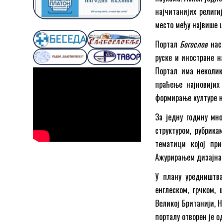
најчитанијих религ
место међу највише 
Портал
Богослов
нас
руске и иностране н
Портал има неколик
праћење најновијих
формирање културе н
За једну годину мн
структуром, рубрик
тематици којој при
Ажурирањем дизајна 
У плану уредништв
енглеском, грчком,
Великој Британији, 
порталу отворен је о