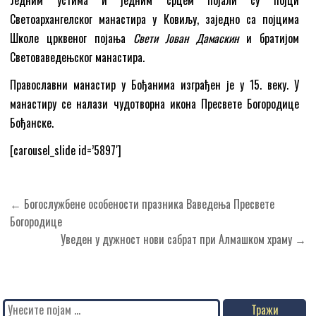
Светоархангелског манастира у Ковиљу, заједно са појцима
Школе црквеног појања
Свети Јован Дамаскин
и братијом
Световаведењског манастира.
Православни манастир у Бођанима изграђен је у 15. веку. У
манастиру се налази чудотворна икона Пресвете Богородице
Бођанске.
[carousel_slide id=’5897′]
Кретање
← Богослужбене особености празника Ваведења Пресвете
чланка
Богородице
Уведен у дужност нови сабрат при Алмашком храму →
Search