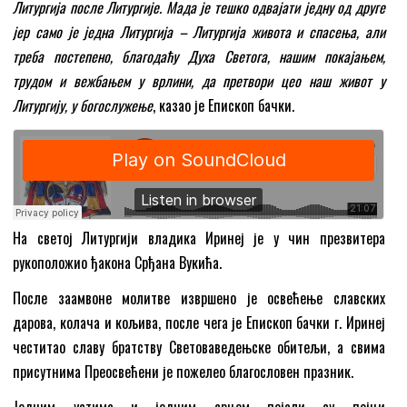
Литургија после Литургије. Мада је тешко одвајати једну од друге
јер само је једна Литургија – Литургија живота и спасења, али
треба постепено, благодаћу Духа Светога, нашим покајањем,
трудом и вежбањем у врлини, да претвори цео наш живот у
Литургију, у богослужење
, казао је Епископ бачки.
На светој Литургији владика Иринеј је у чин презвитера
рукоположио ђакона Срђана Вукића.
После заамвоне молитве извршено је освећење славских
дарова, колача и кољива, после чега је Епископ бачки г. Иринеј
честитао славу братству Световаведењске обитељи, а свима
присутнима Преосвећени је пожелео благословен празник.
Једним устима и једним срцем појали су појци