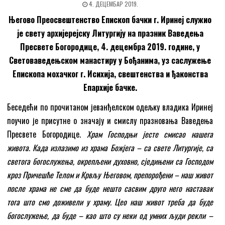
4. ДЕЦЕМБАР 2019.
Његово Преосвештенство Епископ бачки г. Иринеј служио
је свету архијерејску Литургију на празник Ваведења
Пресвете Богородице, 4. децембра 2019. године, у
Световаведењском манастиру у Бођанима, уз саслужење
Епископа мохачког г. Исихија, свештенства и ђаконства
Епархије бачке.
Беседећи по прочитаном јеванђелском одељку владика Иринеј
поучио је присутне о значају и смислу празновања Ваведења
Пресвете Богородице.
Храм Господњи јесте смисао нашега
живота. Када излазимо из храма Божјега – са свете Литургије, са
светога богослужења, окрепљени духовно, сједињени са Господом
кроз Причешће Телом и Крвљу Његовом, препорођени – наш живот
после храма не сме да буде нешто сасвим друго него наставак
тога што смо доживели у храму. Цео наш живот треба да буде
богослужење, да буде – као што су неки од умних људи рекли –