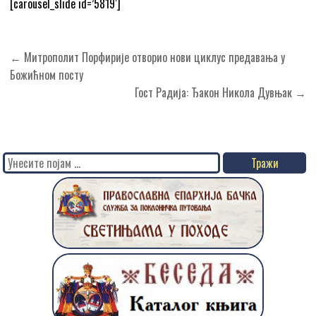
[carousel_slide id=’5819′]
Кретање
← Митрополит Порфирије отворио нови циклус предавања у
чланка
Божићном посту
Гост Радија: Ђакон Никола Дувњак →
Search
for: