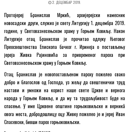
2. ДЕЦЕМБАР 2019.
Протојереј Бранислав Мркић, архијерејски намесник
новосадски други, служио је свету Литургију 1. децембра 2019.
године, у Световазнесењском храму у Горњем Ковиљу. Након
Литургије отац Бранислав је прочитао одлуку Његовог
Преосвештенства Епископа бачког г. Иринеја о постављењу
јереја Живка Рајиновића за привременог пароха при
Световазнесењском храму у Горњем Ковиљу.
Отац Бранислав је новопостављеном пароху пожелео свако
добро и благослов од Господа, уз жељу да свештенички труд
настави и умножи на корист наше свете Цркве и вернога
народа у Горњем Ковиљу, и да му та трудољубивост буде на
спасење. У име Црквене општине горњоковиљске и верникâ
овога места, добродошлицу оцу Живку пожелео је и јереј Иван
Спасевски, бивши парох горњоковиљски.