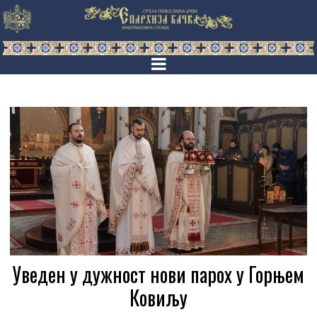
Уведен у дужност нови парох у Горњем
Ковиљу