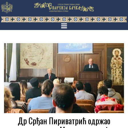
Др Срђан Пириватрић одржао