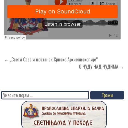
Кретање
← „Свети Сава и постанак Српске Архиепископије“
чланка
О ЧУДУ НАД ЧУДИМА →
Search
for: