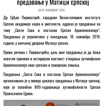
предавање у Матици српској
18. НОВЕМБАР 2019.
Др Срђан Пириватрић, сарадник Византолошког института
Српске академије наука и уметности, одржао је предавање на
тему „Свети Сава и постанак Српске Архиепископије“.
Предавање је уприличено у понедељак, 18. новембра 2019.
године, у свечаној дворани Матице српске.
Према речима г. Пириватрића, циљ овог предавања је да боље
осветли прилике и историјски контекст стварања аутокефалне
Архиепископије свих српских и поморских земаља.
Предавање „Свети Сава и постанак Српске Архиепископије“
организовано је у оквиру циклуса предавања у Матици српској,
који је посвећен 800-годишњици аутокефалности Српске
Православне Цркве.