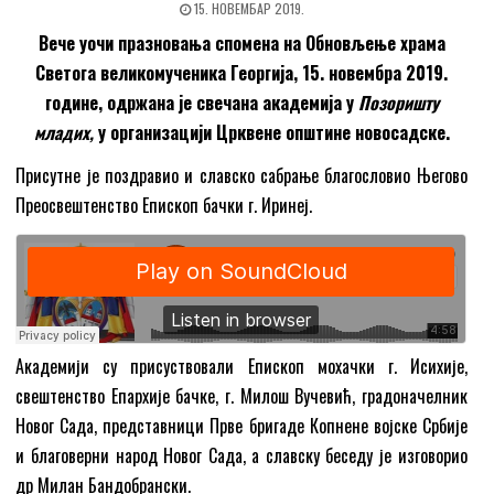
15. НОВЕМБАР 2019.
Вече уочи празновања спомена на Обновљење храма
Светог
а
великомученика Георгија, 15.
н
овембра
2019.
године
, одржана је свечана академија у
Позоришту
младих,
у организацији Црквене општине новосадске.
Присутне је поздравио и славско сабрање благословио Његово
Преосвештенство Епископ бачки г. Иринеј.
Академији су присуствовали Епископ мохачки г. Исихије,
свештенство Епархије бачке, г. Милош Вучевић, градоначелник
Новог Сада, представници Прве бригаде Копнене војске Србије
и благоверни народ Новог Сада, а славску беседу је изговорио
др Милан Бандобрански.