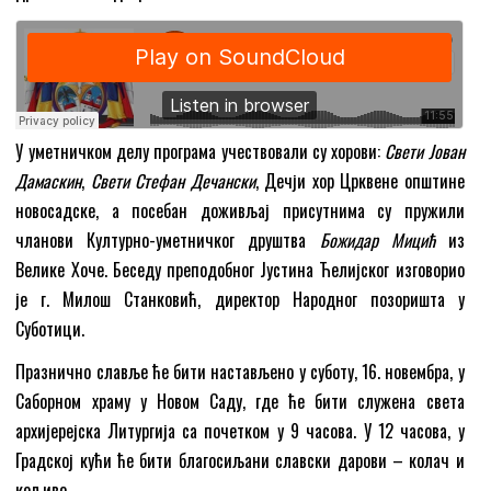
У уметничком делу програма учествовали су хорови:
Свети Јован
Дамаскин
,
Свети Стефан Дечански
, Дечји хор Црквене општине
новосадске, а посебан доживљај присутнима су пружили
чланови Културно-уметничког друштва
Божидар Мицић
из
Велике Хоче. Беседу преподобног Јустина Ћелијског изговорио
је г. Милош Станковић, директор Народног позоришта у
Суботици.
Празнично славље ће бити настављено у суботу, 16. новембра, у
Саборном храму у Новом Саду, где ће бити служена света
архијерејска Литургија са почетком у 9 часова. У 12 часова, у
Градској кући ће бити благосиљани славски дарови – колач и
кољиво.