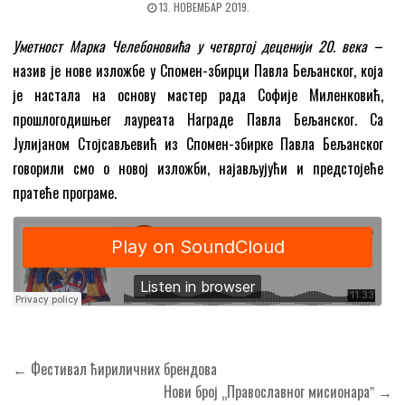
13. НОВЕМБАР 2019.
Уметност Марка Челебоновића у четвртој деценији 20. века
–
назив је нове изложбе у Спомен-збирци Павла Бељанског, која
је настала на основу мастер рада Софије Миленковић,
прошлогодишњег лауреата Награде Павла Бељанског. Са
Јулијаном Стојсављевић из Спомен-збирке Павла Бељанског
говорили смо о новој изложби, најављујући и предстојеће
пратеће програме.
Кретање
← Фестивал ћириличних брендова
чланка
Нови број „Православног мисионараˮ →