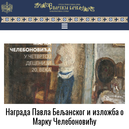
Награда Павла Бељанског и изложба о
Марку Челебоновићу