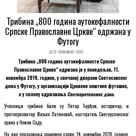
Трибина „800 година аутокефалности
Српске Православне Цркве“ одржана у
Футогу
12. НОВЕМБАР 2019.
Трибина „800 година аутокефалности Српске
Православне Цркве“ одржана је у понедељак, 11.
новембра 2019. године, у свечаној дворани Светосавског
дома у Футогу, у организацији Црквене општине футошке,
а у склопу одржавања
Световрачевских дана
.
Учесници трибине били су Петар Ђурђев, историчар, и
протопрезвитер Жељко Латиновић, настојатељ Светоуспенског
храма у Новом Саду.
На дан празновања храмовне славе, 14. новембра 2019. године,