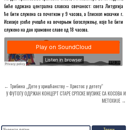
биће одржана централна славска свечаност: света Литургија
ће бити служена са почетком у 9 часова, а Епископ мохачки г.
Исихије узеће учешће на вечерњем богослужењу, које ће бити
служено на дан храмовне славе од 18 часова.
Кретање
← Трибина „Дете у хришћанству – Христос у детету“
чланка
У ФУТОГУ ОДРЖАН КОНЦЕРТ СТАРЕ СРПСКЕ МУЗИКЕ СА КОСОВА И
МЕТОХИЈЕ →
Search