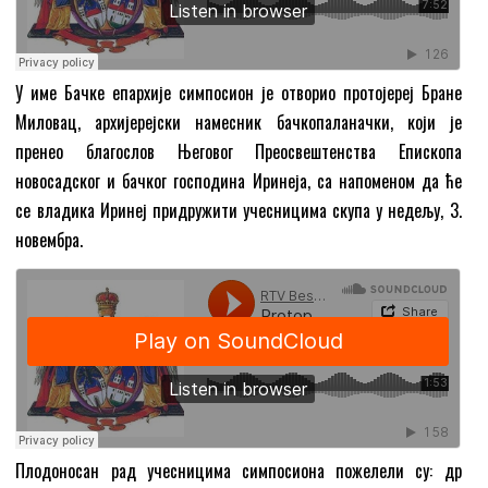
У име Бачке епархије симпосион је отворио протојереј Бране
Миловац, архијерејски намесник бачкопаланачки, који је
пренео благослов Његовог Преосвештенства Епископа
новосадског и бачког господина Иринеја, са напоменом да ће
се владика Иринеј придружити учесницима скупа у недељу, 3.
новембра.
Плодоносан рад учесницима симпосиона пожелели су: др