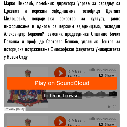
Марко Николић, помоћник директора Управе за сарадњу са
Црквама и верским заједницима, госпођица Драгана
Милошевић, покрајински секретар за културу, јавно
информисање и односе са верским заједницама, господин
Александар Борковић, заменик председника Општине Бачка
Паланка и проф. др Светозар Бошков, управник Центра за
историјска истраживања Филозофског факултета Универзитета
у Новом Саду.