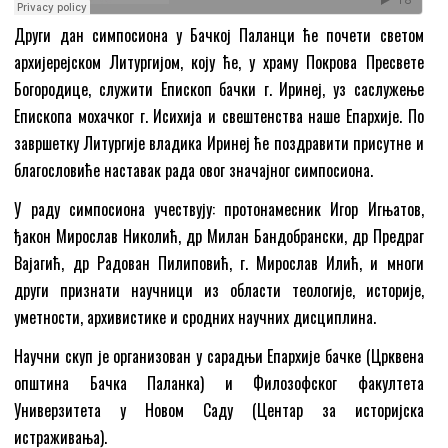
Други дан симпосиона у Бачкој Паланци ће почети светом
архијерејском Литургијом, коју ће, у храму Покрова Пресвете
Богородице, служити Епископ бачки г. Иринеј, уз саслужење
Епископа мохачког г. Исихија и свештенства наше Епархије. По
завршетку Литургије владика Иринеј ће поздравити присутне и
благословиће наставак рада овог значајног симпосиона.
У раду симпосиона учествују: протонамесник Игор Игњатов,
ђакон Мирослав Николић, др Милан Бандобрански, др Предраг
Вајагић, др Радован Пилиповић, г. Мирослав Илић, и многи
други признати научници из области теологије, историје,
уметности, архивистике и сродних научних дисциплина.
Научни скуп је организован у сарадњи Епархије бачке (Црквена
општина Бачка Паланка) и Филозофског факултета
Универзитета у Новом Саду (Центар за историјска
истраживања).