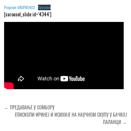
Program-SKUPA5402
Преузми
[carousel_slide id=’4344′]
Кретање
← ПРЕДАВАЊЕ У СОМБОРУ
чланка
ЕПИСКОПИ ИРИНЕЈ И ИСИХИЈЕ НА НАУЧНОМ СКУПУ У БАЧКОЈ
ПАЛАНЦИ →