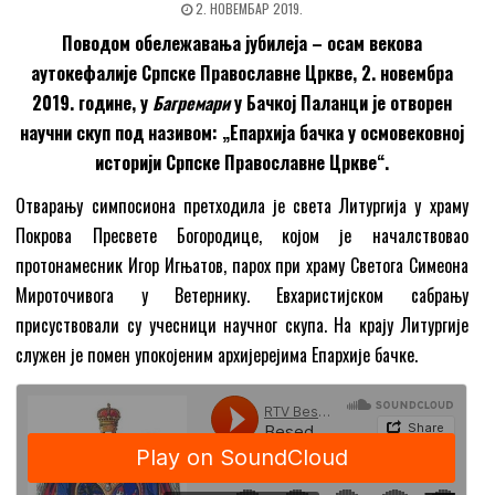
2. НОВЕМБАР 2019.
Поводом обележавања јубилеја
– осам векова
аутокефалије Српске Православне Цркве, 2. новембра
2019. године, у
Багремари
у Бачкој Паланци је отворен
научни скуп под називом: „Епархија бачка у осмовековној
историји Српске Православне Цркве“.
Отварању симпосиона претходила је света Литургија у храму
Покрова Пресвете Богородице, којом је началствовао
протонамесник Игор Игњатов, парох при храму Светога Симеона
Мироточивога у Ветернику. Евхаристијском сабрању
присуствовали су учесници научног скупа. На крају Литургије
служен је помен упокојеним архијерејима Епархије бачке.