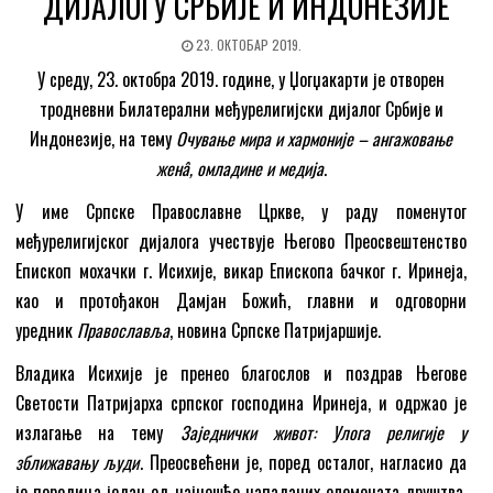
ДИЈАЛОГУ СРБИЈЕ И ИНДОНЕЗИЈЕ
23. ОКТОБАР 2019.
У среду, 23. октобра 2019. године, у Џогџакарти је отворен
тродневни Билатерални међурелигијски дијалог Србије и
Индонезије, на тему
Очување мира и хармоније – ангажовање
женâ, омладине и медија
.
У име Српске Православне Цркве, у раду поменутог
међурелигијског дијалога учествује Његово Преосвештенство
Епископ мохачки г. Исихије, викар Епископа бачког г. Иринеја,
као и протођакон Дамјан Божић, главни и одговорни
уредник
Православља
, новина Српске Патријаршије.
Владика Исихије је пренео благослов и поздрав Његове
Светости Патријарха српског господина Иринеја, и одржао је
излагање на тему
Заједнички живот: Улога религије у
зближавању људи
. Преосвећени је, поред осталог, нагласио да
је породица један од најчешће нападаних елемената друштва.