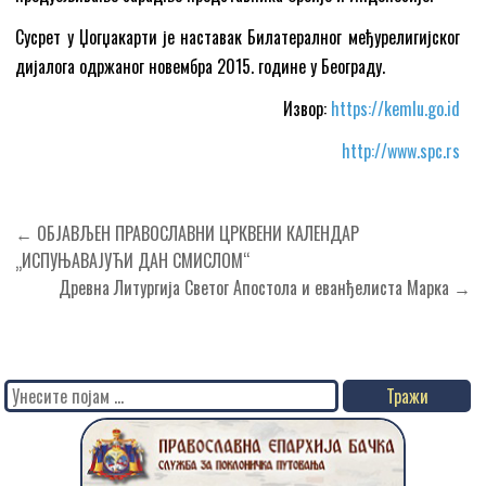
Сусрет у Џогџакарти је наставак Билатералног међурелигијског
дијалога одржаног новембра 2015. године у Београду.
Извор:
https://kemlu.go.id
http://www.spc.rs
Кретање
← ОБЈАВЉЕН ПРАВОСЛАВНИ ЦРКВЕНИ КАЛЕНДАР
чланка
„ИСПУЊАВАЈУЋИ ДАН СМИСЛОМ“
Древна Литургија Светог Апостола и еванђелиста Марка →
Search
for: