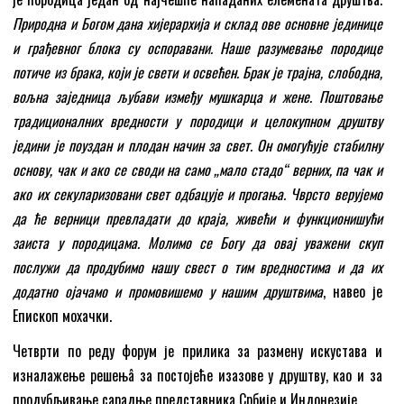
Природна и Богом дана хијерархија и склад ове основне јединице
и грађевног блока су оспоравани. Наше разумевање породице
потиче из брака, који је свети и освећен. Брак је трајна, слободна,
вољна заједница љубави између мушкарца и жене. Поштовање
традиционалних вредности у породици и целокупном друштву
једини је поуздан и плодан начин за свет. Он омогућује стабилну
основу, чак и ако се своди на само „мало стадо“ верних, па чак и
ако их секуларизовани свет одбацује и прогања. Чврсто верујемо
да ће верници превладати до краја, живећи и функционишући
заиста у породицама. Молимо се Богу да овај уважени скуп
послужи да продубимо нашу свест о тим вредностима и да их
додатно ојачамо и промовишемо у нашим друштвима
, навео је
Епископ мохачки.
Четврти по реду форум је прилика за размену искустава и
изналажење решењâ за постојеће изазове у друштву, као и за
продубљивање сарадње представника Србије и Индонезије.