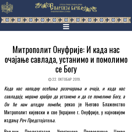
Митрополит Онуфрије: И када нас
очајање савлада, устанимо и помолимо
се Богу
22. ОКТОБАР 2019.
Када нас нападну осећања разочарања и очаја, и када нас
савладају, морамо храбро да устанемо и да се помолимо Богу, а
Он ће нам штедро помоћи
, рекао је Његово Блаженство
Митрoполит кијевски и све Украјине г. Онуфрије, у најновијем
издању
Реч Предстојатеља.
Вољени Предстојатељ Украјинске Православне Цркве