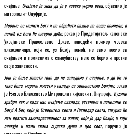
очајање.
Очајање је знак да је у човеку умрла вера
, објаснио је
митрополит Онуфрије.
Морамо се молити Богу и не обраћати пажњу на лоше помисли, а
помоћ од Бога ће сигурно доћи
, рекао је Предстојатељ канонске
Украјинске Православне Цркве, наводећи пример човека
алкохоличара, који се, уз Божју помоћ, не само носио са
очајањем и помислима о самоубиству, него се борио и против
своје зависности.
Још је боље живети тако да не западамо у очајање, а да би то
тако било, морамо живети у складу са заповестима Божјим
, рекао
је Његово Блаженство Митрополит кијевски г. Онуфрије.
Будимо
храбри чак и када нас очајање савлада, устанимо и помолимо се
Богу! А Бог, који је Створитељ света и Господар света, сигурно ће
нам вратити заинтересованост за живот, који је дар Божји, и који
очекује и жели свака људска душа и цео свет
, поручио је