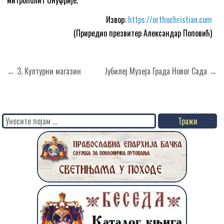
митрополит Онуфрије.
Извор:
https://orthochristian.com
(Приредио презвитер Александар Поповић)
Кретање
← 3. Културни магазин
Јубилеј Музеја Града Новог Сада →
чланка
Search
for: