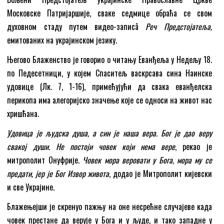
Московске Патријаршије, сваке седмице обраћа се свом
духовном стаду путем видео-записâ
Реч Предстојатеља,
емитованих на украјинском језику.
Његово Блаженство је говорио о читању Еванђеља у Недељу 18.
по Педесетници, у којем Спаситељ васкрсава сина Наинске
удовице (Лк. 7, 1-16), примећујући да свака еванђелска
перикопа има алегоријско значење које се односи на живот нас
хришћана.
Удовица је људска душа, а син је наша вера. Бог је дао веру
свакој души. Не постоји човек који нема вере
, рекао је
митрополит Онуфрије.
Човек мора веровати у Бога, мора му се
предати, јер је Бог Извор живота
, додао је Митрополит кијевски
и све Украјине.
Блажењејши је скренуо пажњу на оне несрећне случајеве када
човек престане да верује у Бога и у људе, и тако западне у