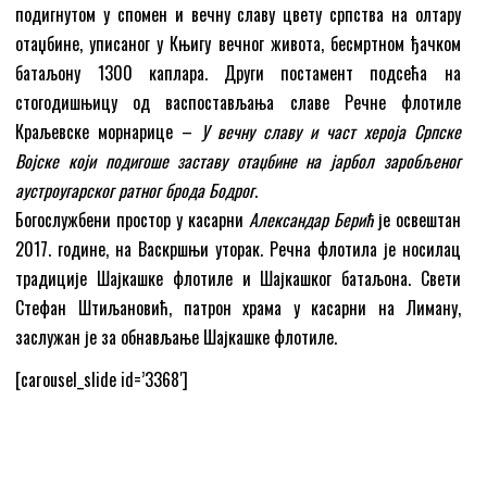
подигнутом у спомен и вечну славу цвету српства на олтару
отаџбине, уписаног у Књигу вечног живота, бесмртном ђачком
батаљону 1300 каплара. Други постамент подсећа на
стогодишњицу од васпостављања славе Речне флотиле
Краљевске морнарице –
У вечну славу и част хероја Српске
Војске који подигоше заставу отаџбине на јарбол заробљеног
аустроугарског ратног брода Бодрог
.
Богослужбени простор у касарни
Александар Берић
је освештан
2017. године, на Васкршњи уторак. Речна флотила је носилац
традиције Шајкашке флотиле и Шајкашког батаљона. Свети
Стефан Штиљановић, патрон храма у касарни на Лиману,
заслужан је за обнављање Шајкашке флотиле.
[carousel_slide id=’3368′]