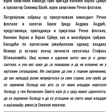
војни свештеник команде Прве бригаде Копнене Војске Србије
и презвитер Селимир Вагић, војни свештеник Речне флотиле.
Литургијском сабрању су присуствовали командант Речне
флотиле и капетан бојног брода Андрија Андрић,
представници, припадници и пријатељи Речне флотиле,
Копнене Војске и Војске Србије, као и многобројни грађани.
Беседећи по прочитаном јеванђелском одељку, владика
Исихије је истакао значај личности светитеља Стефана
Штиљановића.
Овај велики и одважни витез нам је и данас
светило, и учи нас како да се понашамо и да не клонемо ни у
најтежим ситуацијама. Ми сматрамо да смо у тешким временима,
да нас нападају разни непријатељи са свих страна, али треба да
се окренемо Господу као што су се наши владари окретали
Господу, у том Косовском Завету који је у срцу нашег идентитета,
да се окренемо Господу и да се угледамо на свете наше владаре
и војсковође
, рекао је Епископ мохачки.