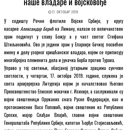
наше владаре и војсковође
17. ОКТОБАР 2019.
У седишту Речне флотиле Војске Србије, у кругу
касарне
Александар Берић
на Лиману, налази се величанствен
храм подигнут у славу Божју а у част светог Стефана
Штиљановића. Ово је једини храм у Епархији бачкој посвећен
имену и делу узорног хришћанског владара, којем се приписују
многобројна племенита дела и јуначка борба против Турака.
Управо у тој светињи, обасјаној јутарњим зрацима сунчеве
светлости, у четвртак, 17. октобра 2019. године, служена је
света архијерејска Литургија којом је началствовао Његово
Преосвештенство Епископ мохачки г. Исихије, а саслуживали су
војни свештеници Оружаних снага Руске Федерације, као и
протонамесник Васо Поповић, војни свештеник из Републике
Српске, мајор Слађан Влајић, главни војни свештеник
Генералштаба Републике Србије, капетан Ђорђе Стојисављевић,