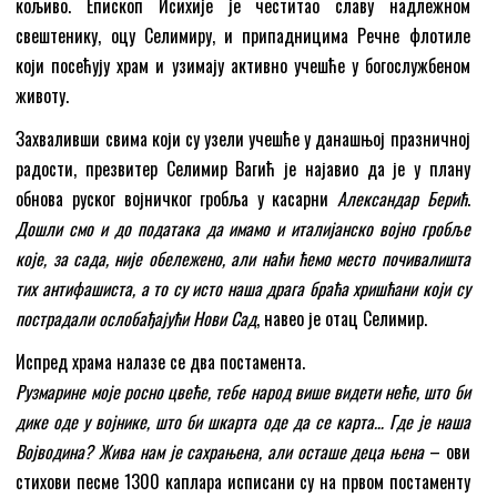
кољиво. Епископ Исихије је честитао славу надлежном
свештенику, оцу Селимиру, и припадницима Речне флотиле
који посећују храм и узимају активно учешће у богослужбеном
животу.
Захваливши свима који су узели учешће у данашњој празничној
радости, презвитер Селимир Вагић је најавио да је у плану
обнова руског војничког гробља у касарни
Александар Берић
.
Дошли смо и до података да имамо и италијанско војно гробље
које, за сада, није обележено, али наћи ћемо место почивалишта
тих антифашиста, а то су исто наша драга браћа хришћани који су
пострадали ослобађајући Нови Сад
, навео је отац Селимир.
Испред храма налазе се два постамента.
Рузмарине моје росно цвеће, тебе народ више видети неће, што би
дике оде у војнике, што би шкарта оде да се карта… Где је наша
Војводина? Жива нам је сахрањена, али осташе деца њена
– ови
стихови песме 1300 каплара исписани су на првом постаменту