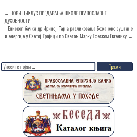
Кретање
← НОВИ ЦИКЛУС ПРЕДАВАЊА ШКОЛЕ ПРАВОСЛАВНЕ
чланка
ДУХОВНОСТИ
Епископ бачки др Иринеј: Тајна разликовања Божанске суштине
и енергије у Светој Тројици по Светом Марку Ефеском Евгенику →
Search
for: