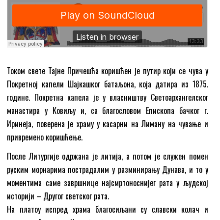
Током свете Тајне Причешћа коришћен је путир који се чува у
Покретној капели Шајкашког батаљона, која датира из 1875.
године. Покретна капела је у власништву Светоархангелског
манастира у Ковиљу и, са благословом Епископа бачког г.
Иринеја, поверена је храму у касарни на Лиману на чување и
привремено коришћење.
После Литургије одржана је литија, а потом је служен помен
руским морнарима пострадалим у разминирању Дунава, и то у
моментима саме завршнице најсмртоноснијег рата у људској
историји – Другог светског рата.
На платоу испред храма благосиљани су славски колач и