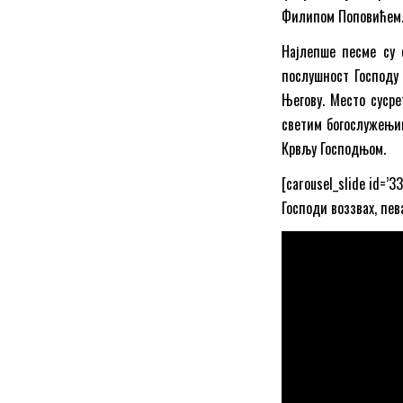
Филипом Поповићем
Најлепше песме су 
послушност Господу 
Његову. Место сусре
светим богослужењим
Крвљу Господњом.
[carousel_slide id=’33
Господи воззвах, пе