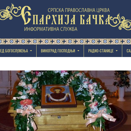
РЕД БОГОСЛУЖЕЊА
ВИНОГРАД ГОСПОДЊИ
РАДИО-СТАНИЦЕ
СА