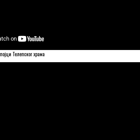
 појци Телепског храма