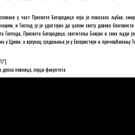
.
спеване у част Пресвете Богородице која је показала љубав, сми
нашем, и Господ ју је удостојио да целом свету довека благовести
та Господа, Пресвете Богородице, светитеља Божјих и свих људи је
а у Цркви, а врхунац сједињења је у Евхаристији и причешћивању Т
17′]
ва десна певница, појци факултета