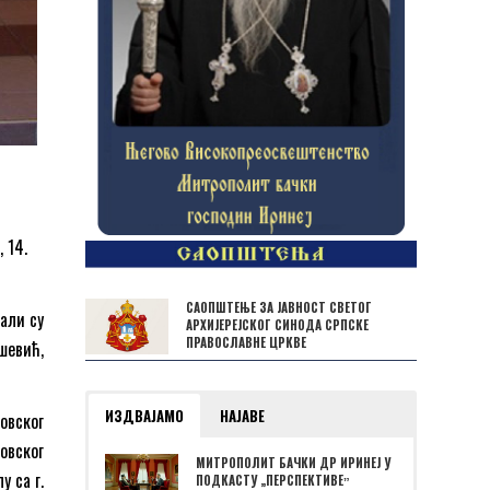
 14.
САОПШТЕЊЕ ЗА ЈАВНОСТ СВЕТОГ
али су
АРХИЈЕРЕЈСКОГ СИНОДА СРПСКЕ
ПРАВОСЛАВНЕ ЦРКВЕ
шевић,
ИЗДВАЈАМО
НАЈАВЕ
овског
овског
МИТРОПОЛИТ БАЧКИ ДР ИРИНЕЈ У
у са г.
ПОДКАСТУ „ПЕРСПЕКТИВЕˮ