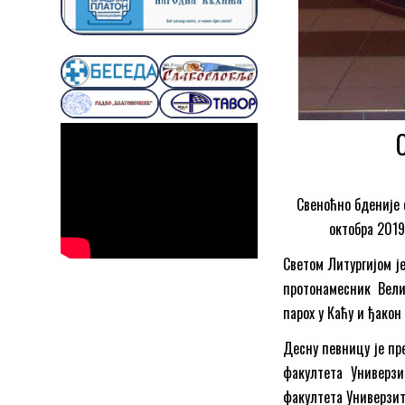
Свеноћно бденије 
октобра 2019
Светом Литургијом ј
протонамесник Вели
парох у Каћу и ђакон
Десну певницу је пр
факултета Универзи
факултета Универзите