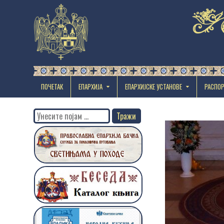
ПОЧЕТАК
ЕПАРХИЈА
EПАРХИЈСКЕ УСТАНОВЕ
РАСПО
Search
for: