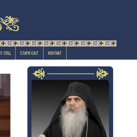
ЈТ СПЦ
СТАРИ САЈТ
КОНТАКТ