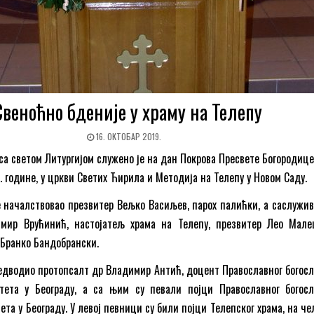
Свеноћно бденије у храму на Телепу
16. ОКТОБАР 2019.
са светом Литургијом служено је на дан Покрова Пресвете Богородице,
. године, у цркви Светих Ћирила и Методија на Телепу у Новом Саду.
е началствовао презвитер Вељко Васиљев, парох палићки, а саслужив
мир Врућинић, настојатељ храма на Телепу, презвитер Лео Мале
 Бранко Бандобрански.
едводио протопсалт др Владимир Антић, доцент Православног богосл
тета у Београду, а са њим су певали појци Православног богосл
та у Београду. У левој певници су били појци Телепског храма, на чел