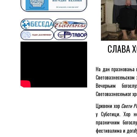
СЛАВА Х
На дан празновања п
Световазнесењском 
Вечерњим богослу
Световазнесењког хра
Црквени хор
Свети Р
у Суботици. Хор н
празничним богосл
фестивалима и догађ