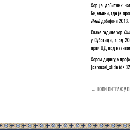
Хор је добитник н
Бијељини, где је про
Илић
добијене 2013.
Сваке године хор
Све
у Суботици, а од 20
први ЦД под назив
Хором диригује проф
[carousel_slide id=’32
Кретање
← НОВИ ВИТРАЖ У В
чланка