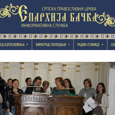
РЕД БОГОСЛУЖЕЊА
ВИНОГРАД ГОСПОДЊИ
РАДИО-СТАНИЦЕ
СА