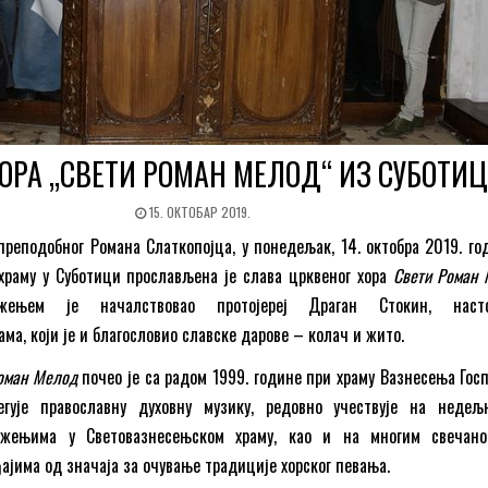
ОРА „СВЕТИ РОМАН МЕЛОД“ ИЗ СУБОТИЦ
15. ОКТОБАР 2019.
реподобног Романа Слаткопојца, у понедељак, 14. октобра 2019. год
храму у Суботици прослављена је слава црквеног хора
Свети Роман
жењем је началствовао протојереј Драган Стокин, насто
ма, који је и благословио славске дарове – колач и жито.
оман Мелод
почео је са радом 1999. године при храму Вазнесења Гос
егује православну духовну музику, редовно учествује на неде
ужењима у Световазнесењском храму, као и на многим свечано
ајима од значаја за очување традиције хорског певања.