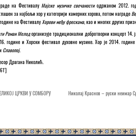
аграде на Фестивалу
Мајске музичке свечаности
одржаном 2012. го
глашен за најбољи хор у категорији камерних хорова, потом награде
Во
 године на Фестивалу
Хорови међу фрескама
, као и многих других при
ти Роман Мелод
организује традиционални добротворни концерт 14. ј
16. године и Хорски фестивал духовне музике. Хор је 2014. године
ом
Славопој
.
есор Драгана Николић.
61′]
ЕЛИКОЈ ЦРКВИ У СОМБОРУ
Николај Краснов – руски неимар 