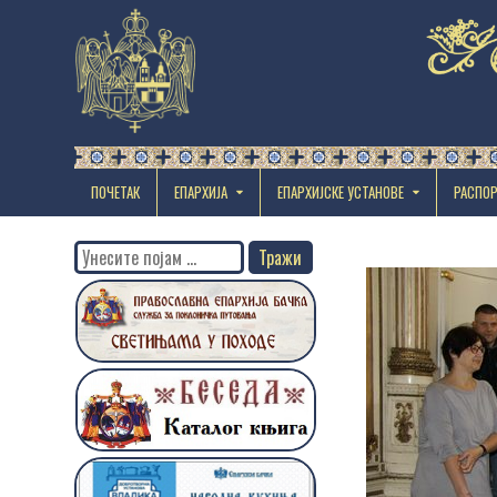
ПОЧЕТАК
ЕПАРХИЈА
EПАРХИЈСКЕ УСТАНОВЕ
РАСПО
Search
for: