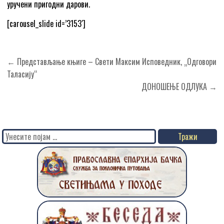
уручени пригодни дарови.
[carousel_slide id=’3153′]
Кретање
← Представљање књиге – Свети Максим Исповедник, „Одговори
чланка
Таласију“
ДОНОШЕЊЕ ОДЛУКА →
Search
for: