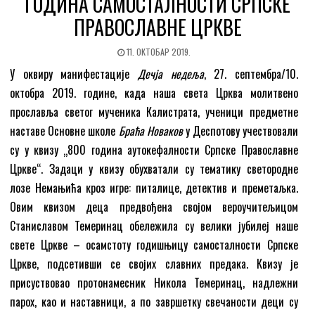
ГОДИНА САМОСТАЛНОСТИ СРПСКЕ
ПРАВОСЛАВНЕ ЦРКВЕ
11. ОКТОБАР 2019.
У оквиру манифестације
Дечја недеља
, 27. септембра/10.
октобра 2019. године, када наша света Црква молитвено
прославља светог мученика Калистрата, ученици предметне
наставе Основне школе
Браћа Новаков
у Деспотову учествовали
су у квизу „800 година аутокефалности Српске Православне
Цркве“. Задаци у квизу обухватали су тематику светородне
лозе Немањића кроз игре: питалице, детектив и преметаљка.
Овим квизом деца предвођена својом вероучитељицом
Станиславом Темеринац обележила су велики јубилеј наше
свете Цркве – осамстоту годишњицу самосталности Српске
Цркве, подсетивши се својих славних предака. Квизу је
присуствовао протонамесник Никола Темеринац, надлежни
парох, као и наставници, а по завршетку свечаности деци су