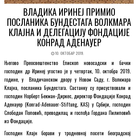
ВЛАДИКА ИРИНЕЈ ПРИМИО
ПОСЛАНИКА БУНДЕСТАГА ВОЛКМАРА
КЛАЈНА И ДЕЛЕГАЦИЈУ ФОНДАЦИЈЕ
КОНРАД АДЕНАУЕР
10. ОКТОБАР 2019.
Његово Преосвештенство Епископ новосадски и бачки
господин др Иринеј угостио је у четвртак, 10. октобра 2019.
године, у Владичанском двору у Новом Саду, г. Волкмара
Клајна, посланика Бундестага. Састанку су присуствовали и
господин Норберт Бекман-Диркес, директор Фондације Конрад
Аденауер (Konrad-Adenauer-Stiftung, KAS) у Србији, господин
Слободан Поповић, преводилац и госпођа Гордана Пилиповић
из Фондације.
Господин Клајн борави у тродневној посети београдској