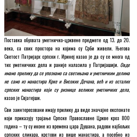
Поставка обухвата уметничко-црквене предмете од 13. до 20.
века, са свих простора на којима су Срби живели. Његова
Светост Патријарх српски г. Иринеј казао је да су се многа од
тих уметничких дела и раније налазила у Патријашији.
Овде
имамо прилику да се упознамо са светињама и уметничким делима
не само из манастира Крке и Високих Дечана, већ и из осталих
српских манастира који су ризнице великих уметничких дела
,
казао је Свјатејши.
Сви заинтересовани имају прилику да виде значајне експонате
који приказују трајање Српске Православне Цркве кроз 800
година – ту су иконе из времена цара Душана, радови најбољих
српских сликара, крстови из више манастира, а посебно из