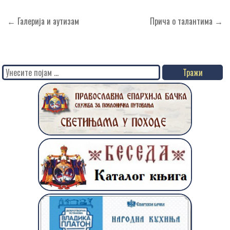
Кретање
← Галерија и аутизам
Прича о талантима →
чланка
Search
for: