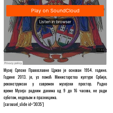
Музеј Српске Православне Цркве је основан 1954. године.
Године 2013. је, уз помоћ Министарства културе Србије,
реконструисан у савремен музејски простор. Радно
време Музеја: радним данима од 9 до 16 часова, не ради
суботом, недељом и празницима.
[carousel_slide id=’3035′]