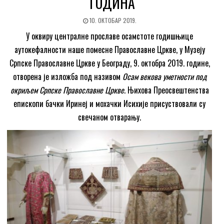
ГОДИНА
10. ОКТОБАР 2019.
У оквиру централне прославе осамстоте годишњице
аутокефалности наше помесне Православне Цркве, у Музеју
Српске Православне Цркве у Београду, 9. октобра 2019. године,
отворена је изложба под називом
Осам векова уметности под
окриљем Српске Православне Цркве
. Њихова Преосвештенства
епископи бачки Иринеј и мохачки Исихије присуствовали су
свечаном отварању.