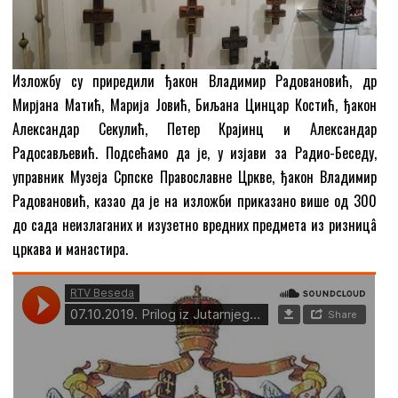
Изложбу су приредили ђакон Владимир Радовановић, др
Мирјана Матић, Марија Јовић, Биљана Цинцар Костић, ђакон
Александар Секулић, Петер Крајинц и Александар
Радосављевић. Подсећамо да је, у изјави за Радио-Беседу,
управник Музеја Српске Православне Цркве, ђакон Владимир
Радовановић, казао да је на изложби приказано више од 300
до сада неизлаганих и изузетно вредних предмета из ризницâ
цркава и манастира.