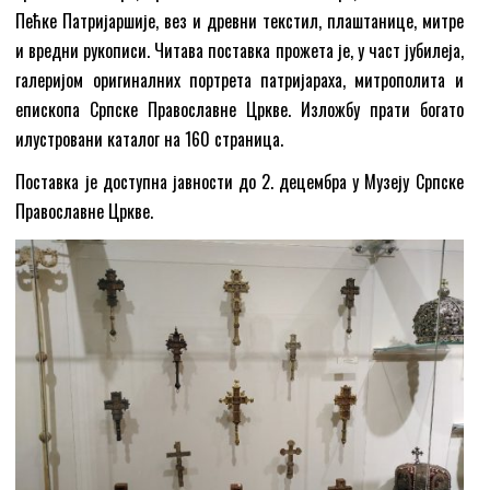
Пећке Патријаршије, вез и древни текстил, плаштанице, митре
и вредни рукописи. Читава поставка прожета је, у част јубилеја,
галеријом оригиналних портрета патријараха, митрополита и
епископа Српске Православне Цркве. Изложбу прати богато
илустровани каталог на 160 страница.
Поставка је доступна јавности до 2. децембра у Музеју Српске
Православне Цркве.