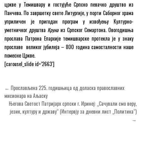
цркве у Темишвару и гостујуће Српско певачко друштво из
Панчева. По завршетку свете Литургије, у порти Саборног храма
уприличен је пригодан програм у извођењу Културно-
уметничког друштва
Круна
из Српског Семартона. Овогодишња
прослава Патрона Епархије темишварске протекла је у знаку
прославе великог јубилеја – 800 година самосталности наше
помесне Цркве.
[carousel_slide id=’2663′]
Кретање
← Прослављена 225. годишњица од доласка православних
чланка
мисионара на Аљаску
Његова Светост Патријарх српски г. Иринеј: „Сачували смо веру,
језик, културу и државу“ (Интервју за дневни лист „Политика“)
→