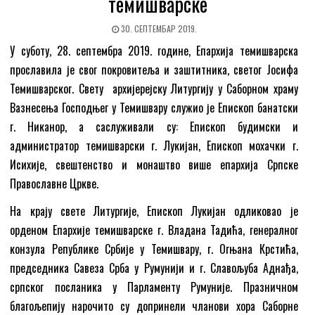
темишварске
30. СЕПТЕМБАР 2019.
У суботу, 28. септембра 2019. године, Епархија темишварска
прославила је свог покровитеља и заштитника, светог Јосифа
Темишварског. Свету архијерејску Литургију у Саборном храму
Вазнесења Господњег у Темишвару служио је Епископ банатски
г. Никанор, а саслуживали су: Епископ будимски и
администратор темишварски г. Лукијан, Епископ мохачки г.
Исихије, свештенство и монаштво више епархија Српске
Православне Цркве.
На крају свете Литургије, Епископ Лукијан одликовао је
орденом Епархије темишварске г. Владана Тадића, генералног
конзула Републике Србије у Темишвару, г. Огњана Крстића,
председника Савеза Срба у Румунији и г. Славољуба Аднађа,
српског посланика у Парламенту Румуније. Празничном
благољепију нарочито су допринели чланови хора Саборне