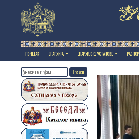
ПОЧЕТАК
ЕПАРХИЈА
EПАРХИЈСКЕ УСТАНОВЕ
РАСПО
Search
for: