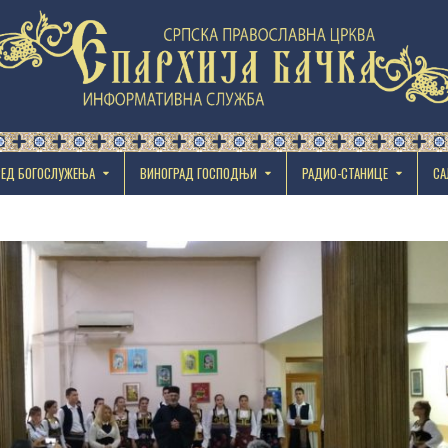
РЕД БОГОСЛУЖЕЊА
ВИНОГРАД ГОСПОДЊИ
РАДИО-СТАНИЦЕ
СА