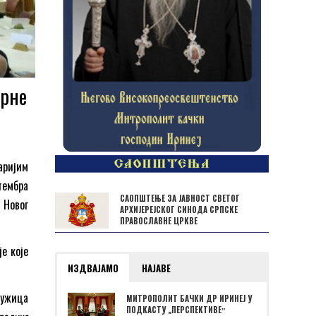
орне
аријим
тембра
САОПШТЕЊЕ ЗА ЈАВНОСТ СВЕТОГ
 Новог
АРХИЈЕРЕЈСКОГ СИНОДА СРПСКЕ
ПРАВОСЛАВНЕ ЦРКВЕ
е које
ИЗДВАЈАМО
НАЈАВЕ
Ружица
МИТРОПОЛИТ БАЧКИ ДР ИРИНЕЈ У
ПОДКАСТУ „ПЕРСПЕКТИВЕˮ