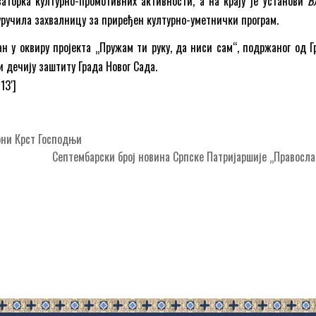
заторка културно-промотивних активности, а на крају је Установи
В
ручила захвалницу за приређен културно-уметнички програм.
ан у оквиру пројекта „Пружам ти руку, да ниси сам“, подржаног од Г
и дечију заштиту Града Новог Сада.
13′]
ни Крст Господњи
Септембарски број новина Српске Патријаршије „Правос