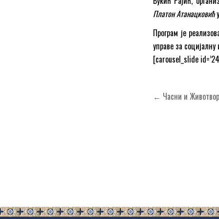
Вукић Рајић, органи
Платон
Атанацковић
у
Програм је реализов
управе за социјалну 
[carousel_slide id=’24
Кретање
← Часни и Животвор
чланка