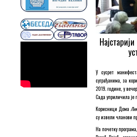
Најстарији
ус
У сусрет манифест
суграђанима, за кор
2019. годинe, у веч
Сада уприличила је 
Корисници Дома
Ли
су извели чланови п
На почетку програма