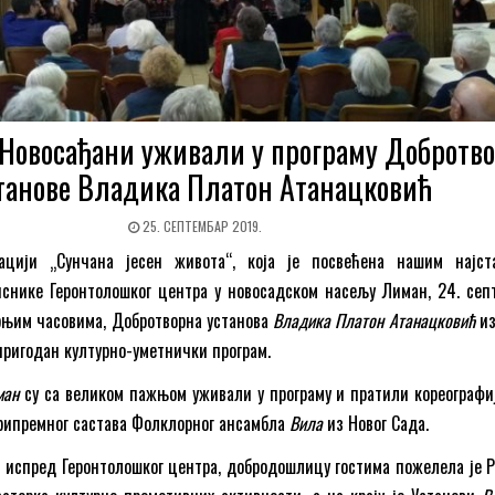
 Новосађани уживали у програму Добротв
танове Владика Платон Атанацковић
25. СЕПТЕМБАР 2019.
ацији „Сунчана јесен живота“, која је посвећена нашим најст
иснике Геронтолошког центра у новосадском насељу Лиман, 24. сеп
ерњим часовима, Добротворна установа
Владика Платон Атанацковић
из
пригодан културно-уметнички програм.
ман
су са великом пажњом уживали у програму и пратили кореографиј
рипремног састава Фолклорног ансамбла
Вила
из Новог Сада.
, испред Геронтолошког центра, добродошлицу гостима пожелела је 