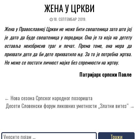
ЖЕНА У ЦРКВИ
18. СЕПТЕМБАР 2019.
Жена у Православној Цркви не може бити свештеница зато што јој
је дато да буде свештеница у породици. Она је та која на детету
оставља неизбрисив траг и печат. Према томе, она мора да
прихвати дете да би дете прихватило њу. За то је потребна жртва.
Не може се постати личност мајке без спремности на жртву.
Патријарх српски Павле
Кретање
← Нова сезона Српског народног позоришта
чланка
Десети Словенски форум ликовних уметности „Златни витез“ →
Search