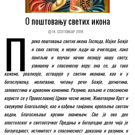
О поштовању светих икона
П
14. СЕПТЕМБАР 2019.
реко поштовања светих икона Господа, Мајке Божје
и свих светих, и неуки људи на очигледан, лако
памтљив и поучан начин познају нашу свету,
узвишену и спасоносну веру; она се, да тако
кажемо, реализује, остварује у светим иконама, као и у
богослужењу, молитвама, читању речи Божје, догматима,
заповестима и црквеним канонима. Разумно, ваљано и спасоносно
користе се у Православној Цркви чесне иконе, Животворни Крст и
свеукупно благољепије, као и кађење тамјаном, кропљење светом
водом, благосиљање крсним знамењем. Све је ово део
апостолског и светоотачког Предања и богоугодно дело чија је
богоугодност, истинитост и спасоносност доказана и разумом, и