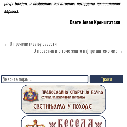
речју Божјом, и безбројним искуственим потврдама православних
верника
.
Свети Јован Кронштатски
Кретање
← О преиспитивању савести
чланка
О прозбама и о томе зашто најпре иштемо мир →
Search
for: