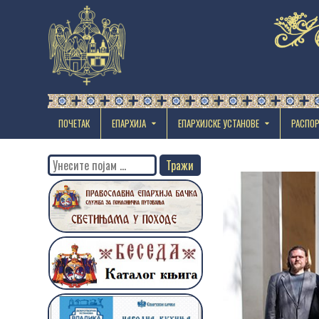
ПОЧЕТАК
ЕПАРХИЈА
EПАРХИЈСКЕ УСТАНОВЕ
РАСПО
Search
for: