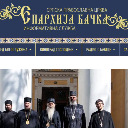
РЕД БОГОСЛУЖЕЊА
ВИНОГРАД ГОСПОДЊИ
РАДИО-СТАНИЦЕ
СА