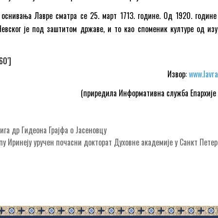
оснивања Лавре сматра се 25. март 1713. године. Од 1920. године
евског је под заштитом државе, и то као споменик културе од изу
60′]
Извор:
www.lavra
(приредила Информативна служба Епархије 
а др Гидеона Грајфа о Јасеновцу
пу Иринеју уручен почасни докторат Духовне академије у Санкт Пете