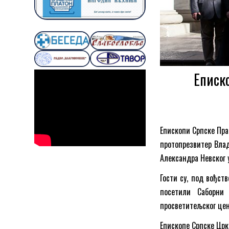
Еписк
Епископи Српске Пра
протопрезвитер Влад
Александра Невског у
Гости су, под вођст
посетили Саборни 
просветитељског це
Епископе Српске Цркв