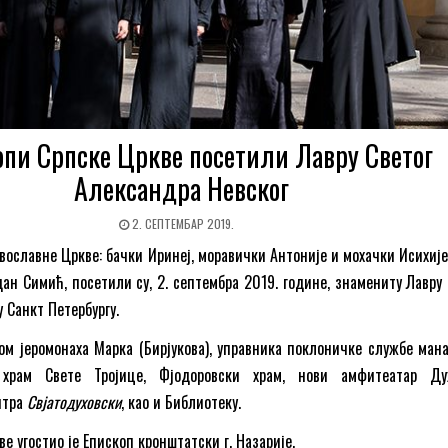
опи Српске Цркве посетили Лавру Светог
Александра Невског
2. СЕПТЕМБАР 2019.
вославне Цркве: бачки Иринеј, моравички Антоније и мохачки Исихије,
ан Симић, посетили су, 2. септембра 2019. године, знамениту Лавру 
 Санкт Петербургу.
вом јеромонаха Марка (Бирјукова), управника поклоничке службе мана
храм Свете Тројице, Фјодоровски храм, нови амфитеатар Ду
нтра
Свјатодуховски
, као и Библиотеку.
е угостио је Епископ кронштатски г. Назарије.