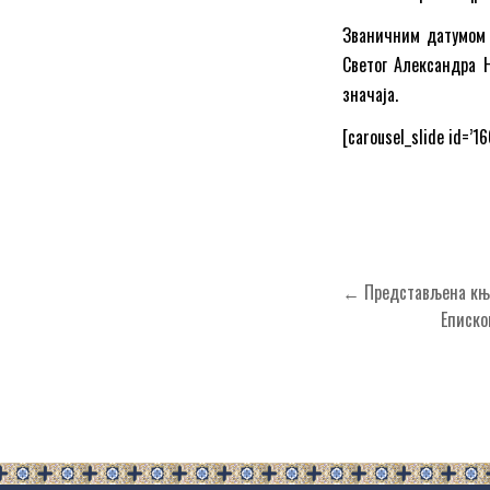
Званичним датумом 
Светог Александра Н
значаја.
[carousel_slide id=’16
Кретање
← Представљена књиг
чланка
Еписко