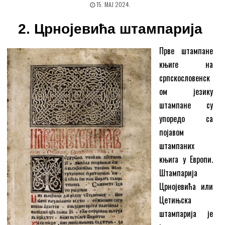
15. МАЈ 2024.
2. Црнојевића штампарија
Прве штампане
књиге на
српскословенск
ом језику
штампане су
упоредо са
појавом
штампаних
књига у Европи.
Штампарија
Црнојевића или
Цетињска
штампарија је