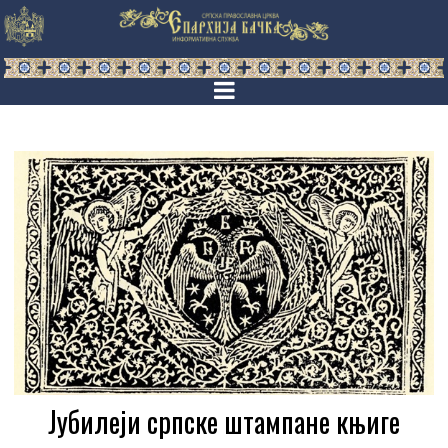
Јубилеји српске штампане књиге