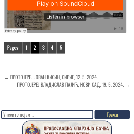
Pages:
1
2
3
4
5
Кретање
← ПРОТОЈЕРЕЈ ЈОВАН КИСИН, СИРИГ, 12. 5. 2024.
чланка
ПРОТОЈЕРЕЈ ВЛАДИСЛАВ ПАЈИЋ, НОВИ САД, 19. 5. 2024. →
Search
for: