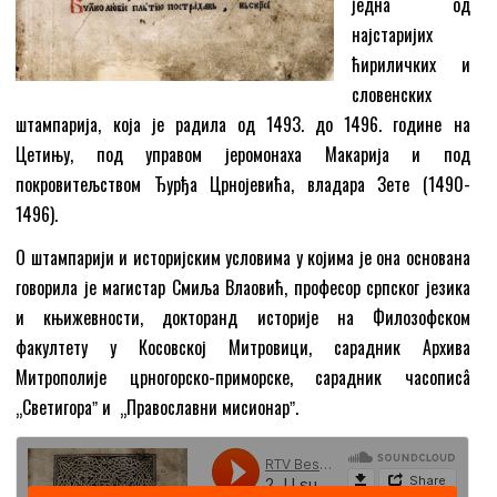
једна од
најстаријих
ћириличких и
словенских
штампарија, која је радила од 1493. до 1496. године на
Цетињу, под управом јеромонаха Макарија и под
покровитељством Ђурђа Црнојевића, владара Зете (1490-
1496).
О штампарији и историјским условима у којима је она основана
говорила је магистар Смиља Влаовић, професор српског језика
и књижевности, докторанд историје на Филозофском
факултету у Косовској Митровици, сарадник Архива
Митрополије црногорско-приморске, сарадник часописâ
„Светигораˮ и „Православни мисионарˮ.