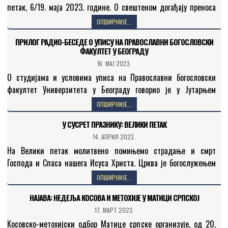
петак, 6/19. маја 2023. године. О свештеном догађају преноса
моштију Светога Саве из храма Светих четрдесет…
ОПШИРНИЈЕ...
ПРИЛОГ РАДИО-БЕСЕДЕ О УПИСУ НА ПРАВОСЛАВНИ БОГОСЛОВСКИ
ФАКУЛТЕТ У БЕОГРАДУ
16. МАЈ 2023.
О студијама и условима уписа на Православни богословски
факултет Универзитета у Београду говорио је у Јутарњем
програму Радио-Беседе Александар Бојанић, представник
ОПШИРНИЈЕ...
Студентског парламента Православног богословског…
У СУСРЕТ ПРАЗНИКУ: ВЕЛИКИ ПЕТАК
14. АПРИЛ 2023.
На Велики петак молитвено помињемо страдање и смрт
Господа и Спаса нашега Исуса Христа. Црква је богослужењем
означила све тренутке свештених догађаја спасења света. О
ОПШИРНИЈЕ...
догађајима…
НАЈАВА: НЕДЕЉА КОСОВА И МЕТОХИЈЕ У МАТИЦИ СРПСКОЈ
17. МАРТ 2023.
Косовско-метохијски одбор Матице српске организује, од 20.