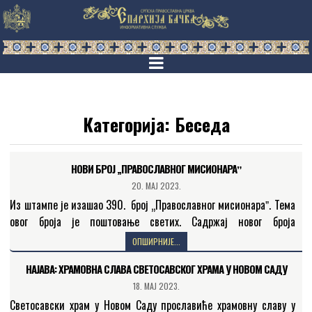
Категорија:
Беседа
НОВИ БРОЈ „ПРАВОСЛАВНОГ МИСИОНАРАˮ
20. МАЈ 2023.
Из штампе је изашао 390. број „Православног мисионараˮ. Тема
овог броја је поштовањe светих. Садржај новог броја
„Православног мисионараˮ слушаоцима Радио-Беседе
ОПШИРНИЈЕ...
представио је катихета Бранислав…
НАЈАВА: ХРАМОВНА СЛАВА СВЕТОСАВСКОГ ХРАМА У НОВОМ САДУ
18. МАЈ 2023.
Светосавски храм у Новом Саду прославиће храмовну славу у