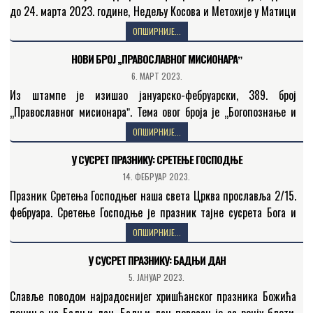
до 24. марта 2023. године, Недељу Косова и Метохије у Матици
српској. О раду Косовскометохијског одбора и програму…
ОПШИРНИЈЕ...
НОВИ БРОЈ „ПРАВОСЛАВНОГ МИСИОНАРАˮ
6. МАРТ 2023.
Из штампе је изишао јануарско-фебруарски, 389. број
„Православног мисионараˮ. Тема овог броја је „Богопознање и
богословљеˮ. Садржај новог броја „Православног мисионараˮ
ОПШИРНИЈЕ...
слушаоцима Радио-Беседе представио је…
У СУСРЕТ ПРАЗНИКУ: СРЕТЕЊЕ ГОСПОДЊЕ
14. ФЕБРУАР 2023.
Празник Сретења Господњег наша света Црква прославља 2/15.
фебруара. Сретење Господње је празник тајне сусрета Бога и
човека, неба и земље, нествореног и створеног. О…
ОПШИРНИЈЕ...
У СУСРЕТ ПРАЗНИКУ: БАДЊИ ДАН
5. ЈАНУАР 2023.
Славље поводом најрадоснијег хришћанског празника Божића