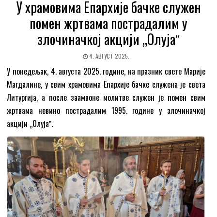
У храмовима Епархије бачке служен
помен жртвама пострадалим у
злочиначкој акцији „Олујаˮ
4. АВГУСТ 2025.
У понедељак, 4. августа 2025. године, на празник свете Марије
Магдалине, у свим храмовима Епархије бачке служена је света
Литургија, а после заамвоне молитве служен је помен свим
жртвама невино пострадалим 1995. године у злочиначкој
акцији „Олујаˮ.