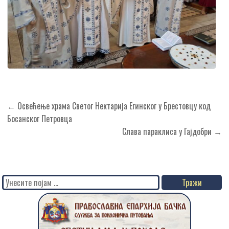
Кретање
← Освећење храма Светог Нектарија Егинског у Брестовцу код
чланка
Босанског Петровца
Слава параклиса у Гајдобри →
Search
for: