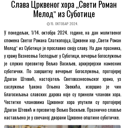
Слава Црквеног хора ,,Свети Роман
Мелодˮ из Суботице
15. ОКТОБАР 2024.
У понедељак, 1/14. октобра 2024. године, на дан молитвеног
спомена Светог Романа Слаткопојца, Црквени хор ,,Свети Роман
Мелодˮ из Суботице је прославио своју славу. На дан празника,
у храму Вазнесења Господњег у Суботици, вечерње богослужење
је служио презвитер Вељко Васиљев, архијерејски намесник
суботички. По завршетку вечерњег богослужења, протојереј
Драган Штевић, настојатељ Световазнесењског храма, уз
саслужење ђакона Огњена Звекића, извршио је чин
благосиљања славских дарова које су принели чланови хора.
Честитке члановима Црквеног хора упутили су протојереј
Драган Штевић и презвитер Вељко Васиљев. Празнично славље
настављено је у свечаној дворани Црквене општине суботичке.