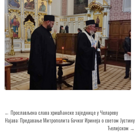
Кретање
← Прослављена слава хришћанске заједнице у Челареву
чланка
Најава: Предавање Митрополита бачког Иринеја о светом Јустину
Ћелијском →